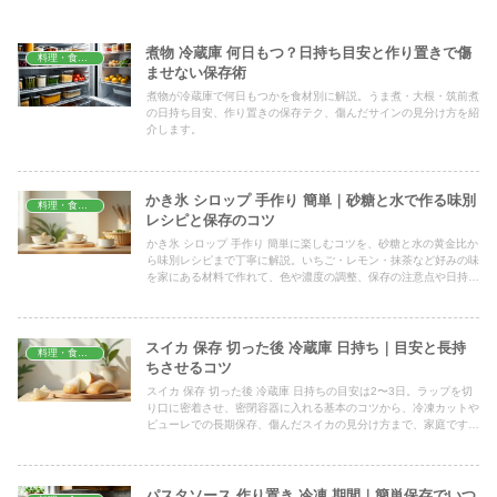
煮物 冷蔵庫 何日もつ？日持ち目安と作り置きで傷
料理・食材保存
ませない保存術
煮物が冷蔵庫で何日もつかを食材別に解説。うま煮・大根・筑前煮
の日持ち目安、作り置きの保存テク、傷んだサインの見分け方を紹
介します。
かき氷 シロップ 手作り 簡単｜砂糖と水で作る味別
料理・食材保存
レシピと保存のコツ
かき氷 シロップ 手作り 簡単に楽しむコツを、砂糖と水の黄金比か
ら味別レシピまで丁寧に解説。いちご・レモン・抹茶など好みの味
を家にある材料で作れて、色や濃度の調整、保存の注意点や日持ち
の目安、市販品との違いまで具体的にまとめました。
スイカ 保存 切った後 冷蔵庫 日持ち｜目安と長持
料理・食材保存
ちさせるコツ
スイカ 保存 切った後 冷蔵庫 日持ちの目安は2〜3日。ラップを切
り口に密着させ、密閉容器に入れる基本のコツから、冷凍カットや
ピューレでの長期保存、傷んだスイカの見分け方まで、家庭ですぐ
実践できる方法をわかりやすくまとめました。
パスタソース 作り置き 冷凍 期間｜簡単保存でいつ