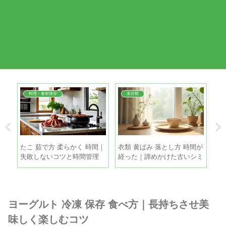
料理・食材保存
未分類
簡単
たこ 茹で方 柔らかく 時間｜
衣類 黄ばみ 落とし方 時間が
換
シピ
失敗しないコツと時間管理
経った｜諦めかけた古いシミ
｜
も家庭で復活させる方法
敗
ヨーグルト 冷凍 保存 食べ方｜長持ちさせ美
味しく楽しむコツ