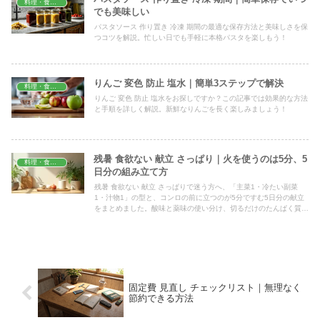
料理・食材保存
でも美味しい
パスタソース 作り置き 冷凍 期間の最適な保存方法と美味しさを保
つコツを解説。忙しい日でも手軽に本格パスタを楽しもう！
りんご 変色 防止 塩水｜簡単3ステップで解決
料理・食材保存
りんご 変色 防止 塩水をお探しですか？この記事では効果的な方法
と手順を詳しく解説。新鮮なりんごを長く楽しみましょう！
残暑 食欲ない 献立 さっぱり｜火を使うのは5分、5
料理・食材保存
日分の組み立て方
残暑 食欲ない 献立 さっぱりで迷う方へ、「主菜1・冷たい副菜
1・汁物1」の型と、コンロの前に立つのが5分ですむ5日分の献立
をまとめました。酸味と薬味の使い分け、切るだけのたんぱく質、
作りおきできるものの見分け方まで、今日の夕飯にそのまま使えま
す。
固定費 見直し チェックリスト｜無理なく
節約できる方法