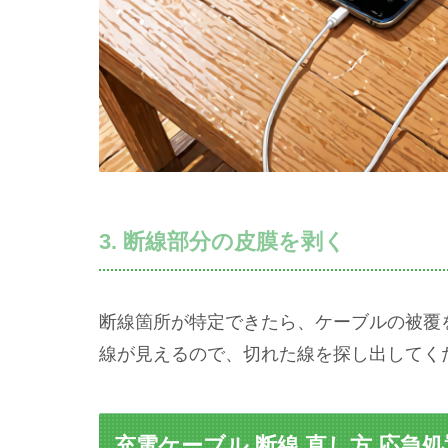
3. 断線部分の皮膜を剥く
断線箇所が特定できたら、ケーブルの被覆を
線が見えるので、切れた線を探し出してく
充電ケーブル 断線 直し方 応急