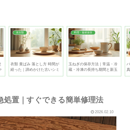
未分類
料理・食材保存
使
衣類 黄ばみ 落とし方 時間が
玉ねぎの保存方法｜常温・冷
バ
や
経った｜諦めかけた古いシミ
蔵・冷凍の長持ち期間と新玉
も家庭で復活させる方法
ねぎの違い
応急処置｜すぐできる簡単修理法
2026.02.10