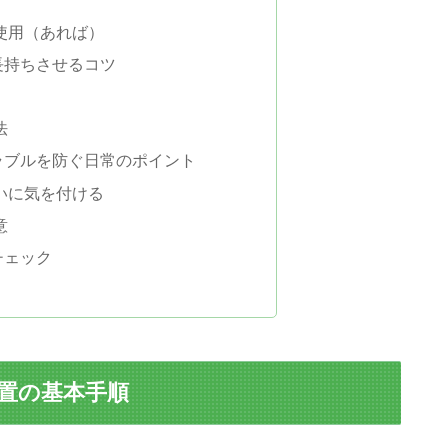
の使用（あれば）
長持ちさせるコツ
法
ラブルを防ぐ日常のポイント
扱いに気を付ける
意
チェック
処置の基本手順