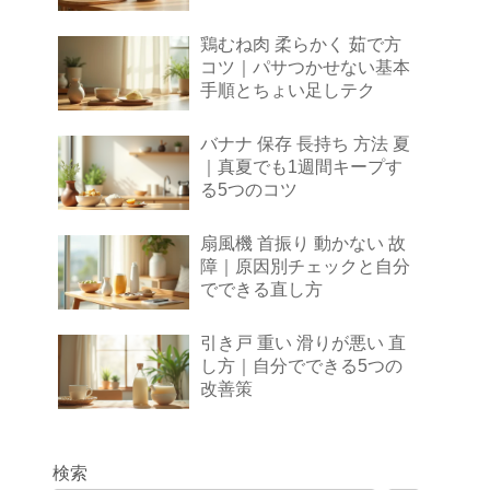
鶏むね肉 柔らかく 茹で方
コツ｜パサつかせない基本
手順とちょい足しテク
バナナ 保存 長持ち 方法 夏
｜真夏でも1週間キープす
る5つのコツ
扇風機 首振り 動かない 故
障｜原因別チェックと自分
でできる直し方
引き戸 重い 滑りが悪い 直
し方｜自分でできる5つの
改善策
検索