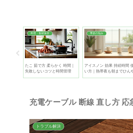
料理・食材保存
季節の悩み
因 対策｜簡
たこ 茹で方 柔らかく 時間｜
アイスノン 効果 持続時間 
と正しい霜
失敗しないコツと時間管理
い方｜熱帯夜も朝までひん
り眠るコツ
充電ケーブル 断線 直し方 
トラブル解決