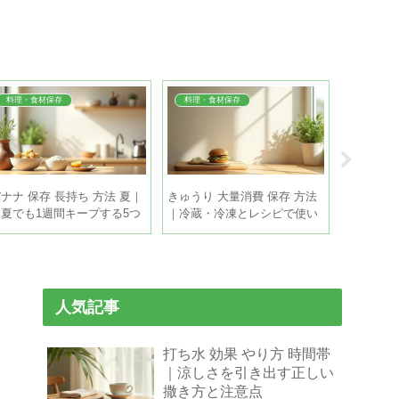
料理・食材保存
料理・食材保存
料理・食
ナナ 保存 長持ち 方法 夏｜
きゅうり 大量消費 保存 方法
冷やしうど
真夏でも1週間キープする5つ
｜冷蔵・冷凍とレシピで使い
単｜めん
のコツ
きるコツ
を5分で
人気記事
打ち水 効果 やり方 時間帯
｜涼しさを引き出す正しい
撒き方と注意点