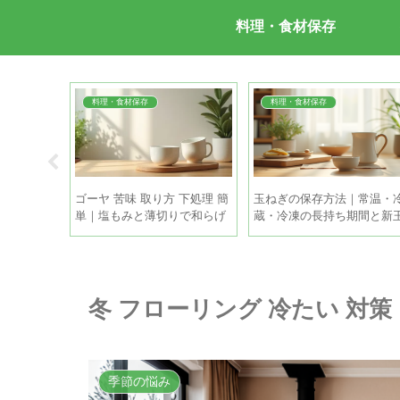
料理・食材保存
料理・食材保存
料理・食材保存
く 時間｜
ゴーヤ 苦味 取り方 下処理 簡
玉ねぎの保存方法｜常温・
時間管理
単｜塩もみと薄切りで和らげ
蔵・冷凍の長持ち期間と新
る手順
ねぎの違い
冬 フローリング 冷たい 対
季節の悩み