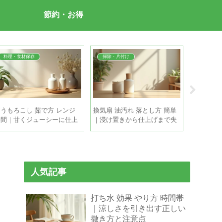
節約・お得
料理・食材保存
掃除・片付け
料理・食
とうもろこし 茹で方 レンジ
換気扇 油汚れ 落とし方 簡単
麦茶 作り
時間｜甘くジューシーに仕上
｜浸け置きから仕上げまで失
冷蔵庫で
げる本数別の目安
敗しない時短掃除
と保存の
人気記事
打ち水 効果 やり方 時間帯
｜涼しさを引き出す正しい
撒き方と注意点