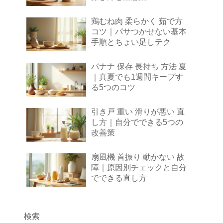
鶏むね肉 柔らかく 茹で方
コツ｜パサつかせない基本
手順とちょい足しテク
バナナ 保存 長持ち 方法 夏
｜真夏でも1週間キープす
る5つのコツ
引き戸 重い 滑りが悪い 直
し方｜自分でできる5つの
改善策
扇風機 首振り 動かない 故
障｜原因別チェックと自分
でできる直し方
検索