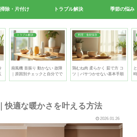
掃除・片付け
トラブル解決
季節の悩み
トラブル解決
料理・食材保存
冷
扇風機 首振り 動かない 故障
鶏むね肉 柔らかく 茹で方 コ
玉
｜原因別チェックと自分でで
ツ｜パサつかせない基本手順
きる直し方
とちょい足しテク
策｜快適な暖かさを叶える方法
2026.01.26