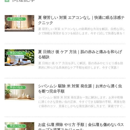
夏 寝苦しい 対策 エアコンなし｜快適に眠る涼感テ
季節の悩み
クニック
夏 寝苦しい 対策 エアコンなしの効果的な方法を解説。自然な涼し
さで快眠を実現するコツを紹介します。今すぐ試して快適な夜を！
夏 日焼け 後 ケア 方法｜肌の赤みと痛みを和らげ
季節の悩み
る秘訣
夏 日焼け 後 ケア 方法を詳しく解説。肌の赤みやヒリヒリ感を効
果的に和らげる具体的なケア手順を紹介します。今すぐ実践！
シバンムシ 駆除 米 対策 発生源｜お米から湧く虫
季節の悩み
を断つ完全手順
シバンムシ 駆除 米 対策 発生源を一気に解決します。お米や乾物
に湧く小さな茶色い虫の正体、今すぐできる駆除の手順、再発を防
ぐ保存のコツ、見落としがちな発生源の探し方まで、家庭ですぐ試
せる方法をわかりやすくまとめました。
お盆 仏壇 掃除 やり方 手順｜金仏壇も傷めない5ス
季節の悩み
テップと逆算スケジュール