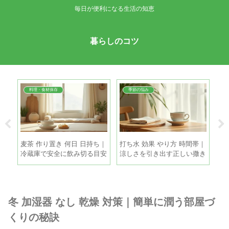
毎日が便利になる生活の知恵
暮らしのコツ
料理・食材保存
季節の悩み
 簡
麦茶 作り置き 何日 日持ち｜
打ち水 効果 やり方 時間帯｜
夏
だし
冷蔵庫で安全に飲み切る目安
涼しさを引き出す正しい撒き
ツ
と保存のコツ
方と注意点
る
冬 加湿器 なし 乾燥 対策｜簡単に潤う部屋づ
くりの秘訣