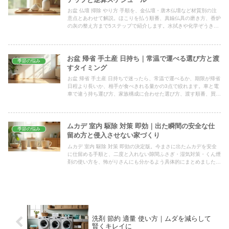
お盆 仏壇 掃除 やり方 手順を、金仏壇・唐木仏壇など材質別の注
意点とあわせて解説。ほこりを払う順番、真鍮仏具の磨き方、香炉
の灰の整え方まで5ステップで紹介します。水拭きや化学ぞうきん
などのNG行為と、お盆に間に合う逆算スケジュールもまとめまし
た。
お盆 帰省 手土産 日持ち｜常温で運べる選び方と渡
季節の悩み
すタイミング
お盆 帰省 手土産 日持ちで迷ったら、常温で運べるか、期限が帰省
日程より長いか、相手が食べきれる量かの3点で絞れます。車と電
車で違う持ち運び方、家族構成に合わせた選び方、渡す順番、買い
忘れたときの現地調達まで具体的にまとめました。
ムカデ 室内 駆除 対策 即効｜出た瞬間の安全な仕
季節の悩み
留め方と侵入させない家づくり
ムカデ 室内 駆除 対策 即効の決定版。今まさに出たムカデを安全
に仕留める手順と、二度と入れない隙間ふさぎ・湿気対策・くん煙
剤の使い方を、怖がりさんにも分かるよう具体的にまとめました。
刺されたときの応急対応も紹介します。
洗剤 節約 適量 使い方｜ムダを減らして
賢くキレイに