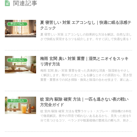
関連記事
夏 寝苦しい 対策 エアコンなし｜快適に眠る涼感テ
季節の悩み
クニック
夏 寝苦しい 対策 エアコンなしの効果的な方法を解説。自然な涼し
さで快眠を実現するコツを紹介します。今すぐ試して快適な夜を！
梅雨 玄関 臭い 対策 重曹｜湿気とニオイをスッキ
季節の悩み
リ消す方法
梅雨 玄関 臭い 対策 重曹を使った具体的な消臭・除湿術をやさし
く解説します。靴やたたきにこもる嫌なニオイの原因から、置き型
重曹・重曹水での拭き掃除・換気と除湿の合わせ技まで、家にある
もので今日からすぐ試せる方法を順番にまとめました。
蚊 室内 駆除 確実 方法｜一匹も逃さない夜の戦い
季節の悩み
方完全ガイド
蚊 室内 駆除 確実 方法を電撃ラケット・スプレー・掃除機の3本柱
で徹底解説。夜中の羽音で眠れないあるあるから、見失った蚊を5
分で見つけるコツ、ベランダや観葉植物の繁殖元の断ち方、刺され
た後の応急処置と夏前の予防までまとめました。