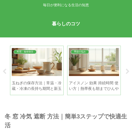
毎日が便利になる生活の知恵
暮らしのコツ
料理・食材保存
季節の悩み
帯｜
玉ねぎの保存方法｜常温・冷
アイスノン 効果 持続時間 使
夏
撒き
蔵・冷凍の長持ち期間と新玉
い方｜熱帯夜も朝までひんや
ツ
ねぎの違い
り眠るコツ
る
冬 窓 冷気 遮断 方法｜簡単3ステップで快適生
活