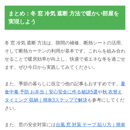
まとめ：冬 窓 冷気 遮断 方法で暖かい部屋を
実現しよう
冬 窓 冷気 遮断 方法は、隙間の補修、断熱シートの活用、
そして断熱カーテンの利用が基本です。これらを組み合わ
せることで暖房効率が向上し、快適で省エネな冬を過ごせ
ます。ぜひ今日から実践してみてください。
また、季節の暮らしに役立つ他の記事もおすすめです。
夏
食中毒 予防 お弁当｜安心安全に作る秘訣5選
や
秋 衣替え
タイミング 収納｜簡単3ステップで解決
も参考にしてくだ
さい。
また、窓の安全対策には
台風 窓 対策 テープ 貼り方｜簡単