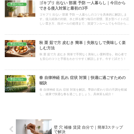
ゴキブリ 出ない 部屋 予防 一人暮らし｜今日から
季節の悩み
できる侵入対策と最初の3手
ゴキブリ 出ない 部屋 予防 一人暮らしのコツを具体的に解説しま
す。侵入経路の封鎖、水と餌を断つ毎日の習慣、置き型ベイトの正
しい置き方、段ボールの処理まで、賃貸ワンルームでも今日からす
ぐ実践できる手順をやさしくまとめました。
秋 栗 茹で方 皮むき 簡単｜失敗なしで美味しく楽
季節の悩み
しむ方法
秋 栗 茹で方 皮むき 簡単で手間なく美味しい栗料理を。初心者で
も安心のコツと手順をわかりやすく解説します。今すぐ試そう！
春 自律神経 乱れ 症状 対策｜快適に過ごすための
季節の悩み
秘訣
春 自律神経 乱れ 症状 対策を解説。季節の変わり目の不調を軽減
し、健康で快適な春を過ごしましょう。具体策も紹介！
壁 穴 補修 賃貸 自分で｜簡単3ステップ
で解決