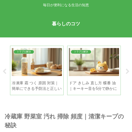
毎日が便利になる生活の知恵
暮らしのコツ
トラブル解決
トラブル解決
帯｜
冷凍庫 霜 つく 原因 対策｜
ドア きしみ 直し方 蝶番 油
扇
撒き
簡単にできる予防法と正しい
｜キーキー音を5分で静かに
｜
霜取りの手順
する手順
き
冷蔵庫 野菜室 汚れ 掃除 頻度｜清潔キープの
秘訣