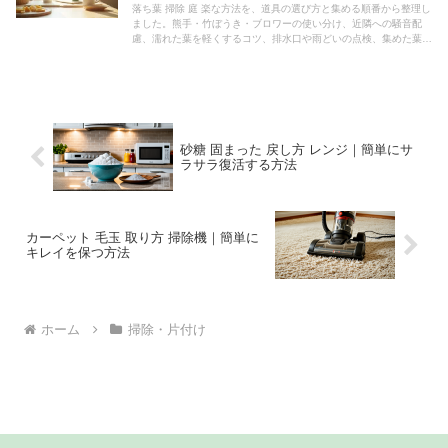
落ち葉 掃除 庭 楽な方法を、道具の選び方と集める順番から整理し
ました。熊手・竹ぼうき・ブロワーの使い分け、近隣への騒音配
慮、濡れた葉を軽くするコツ、排水口や雨どいの点検、集めた葉の
出し方と腐葉土への再利用まで、今日から使える手順にまとめまし
た。
砂糖 固まった 戻し方 レンジ｜簡単にサ
ラサラ復活する方法
カーペット 毛玉 取り方 掃除機｜簡単に
キレイを保つ方法
ホーム
掃除・片付け