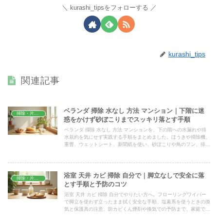
kurashi_tipsをフォローする
kurashi_tips
関連記事
ベランダ 掃除 水なし 方法 マンション｜下階に迷
掃除・片付け
惑をかけず砂ぼこりまでスッキリ落とす手順
ベランダ 掃除 水なし 方法 マンションを、下の階への水漏れや排
水規約を気にせず実践する手順をまとめました。ほうきや掃除機、
重曹、ウェットシート、新聞紙を使い、砂ぼこりや鳥のフン、排水
溝のゴミを乾いたまま落とすコツを紹介。短時間でベランダを清潔
に保てます。
浴室 天井 カビ 掃除 自分で｜脚立なしで安全に落
掃除・片付け
とす手順と予防のコツ
浴室 天井 カビ 掃除 自分でやりたい方へ。フローリングワイパー
で脚立を使わず立ったまま拭く安全な手順、塩素系を使うときの換
気と保護具の注意、防カビくん煙剤や換気での予防まで、家庭で今
日から試せるコツを具体的にまとめました。