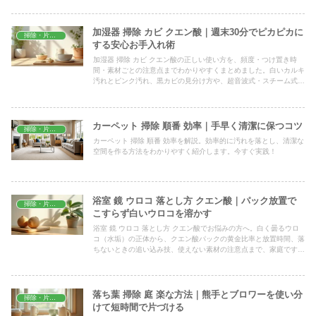
加湿器 掃除 カビ クエン酸｜週末30分でピカピカに
掃除・片付け
する安心お手入れ術
加湿器 掃除 カビ クエン酸の正しい使い方を、頻度・つけ置き時
間・素材ごとの注意点までわかりやすくまとめました。白いカルキ
汚れとピンク汚れ、黒カビの見分け方や、超音波式・スチーム式の
違い、再発させないための毎日の習慣も紹介します。
カーペット 掃除 順番 効率｜手早く清潔に保つコツ
掃除・片付け
カーペット 掃除 順番 効率を解説。効率的に汚れを落とし、清潔な
空間を作る方法をわかりやすく紹介します。今すぐ実践！
浴室 鏡 ウロコ 落とし方 クエン酸｜パック放置で
掃除・片付け
こすらず白いウロコを溶かす
浴室 鏡 ウロコ 落とし方 クエン酸でお悩みの方へ。白く曇るウロ
コ（水垢）の正体から、クエン酸パックの黄金比率と放置時間、落
ちないときの追い込み技、使えない素材の注意点まで、家庭ですぐ
試せる手順をわかりやすくまとめました。
落ち葉 掃除 庭 楽な方法｜熊手とブロワーを使い分
掃除・片付け
けて短時間で片づける