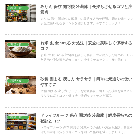
みりん 保存 開封後 冷蔵庫｜長持ちさせるコツと注
料理・食材保存
意点
みりん 保存 開封後 冷蔵庫での最適な方法を解説。風味を保ちつつ
安全に使い切るポイントを紹介します。今すぐチェック！
お米 虫 食べれる 対処法｜安全に美味しく保存する
料理・食材保存
コツ
お米 虫 食べれる 対処法を詳しく解説。虫が混入した場合の正しい
対処法や予防策を紹介します。今すぐチェックして安心保存！
砂糖 固まる 戻し方 サラサラ｜簡単に元通りの使い
料理・食材保存
やすさに
砂糖 固まる 戻し方 サラサラを徹底解説。固まった砂糖を簡単にサ
ラサラに戻すコツと保存法で快適なキッチンを実現！
ドライフルーツ 保存 開封後 冷蔵庫｜鮮度長持ちの
料理・食材保存
秘訣とコツ
ドライフルーツ 保存 開封後 冷蔵庫での正しい方法を解説。鮮度を
守り風味を長持ちさせるコツを知って無駄を減らしましょう。