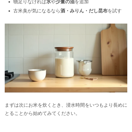
物足りなければ
氷
や
少量の油
を追加
古米臭が気になるなら
酒・みりん・だし昆布
を試す
まずは次にお米を炊くとき、浸水時間をいつもより長めに
とることから始めてみてください。