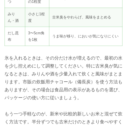
つ
の1程度
みり
小さじ1程
古米臭をやわらげ、風味をまとめる
ん・酒
度
だし昆
3〜5cm角
うま味が移り、においが気になりにくい
布
を1枚
氷を入れるときは、その分だけ水が増えるので、最初の水
を少し控えめにして調整してください。特に古米臭が気に
なるときは、みりんや酒を少量入れて炊くと風味がまとま
ります。市販の炊飯用チャコール（備長炭）を使う方法も
ありますが、その場合は食品用の表示があるものを選び、
パッケージの使い方に従いましょう。
もう一つ手軽なのが、新米や比較的新しいお米と混ぜて炊
く方法です。半分ずつでも古米だけのときより食べやすく