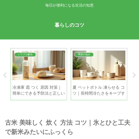
毎日が便利になる生活の知恵
暮らしのコツ
トラブル解決
季節の悩み
油
冷凍庫 霜 つく 原因 対策｜
夏 ペットボトル 凍らせる コ
扇
に
簡単にできる予防法と正しい
ツ｜長時間冷たさをキープす
｜
霜取りの手順
る5つの方法
き
古米 美味しく 炊く 方法 コツ｜氷とひと工夫
で新米みたいにふっくら