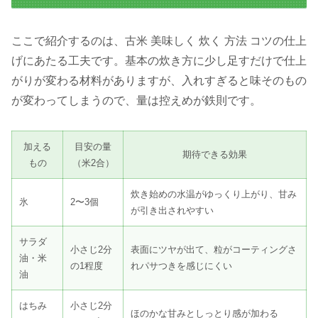
ここで紹介するのは、古米 美味しく 炊く 方法 コツの仕上
げにあたる工夫です。基本の炊き方に少し足すだけで仕上
がりが変わる材料がありますが、入れすぎると味そのもの
が変わってしまうので、量は控えめが鉄則です。
加える
目安の量
期待できる効果
もの
（米2合）
炊き始めの水温がゆっくり上がり、甘み
氷
2〜3個
が引き出されやすい
サラダ
小さじ2分
表面にツヤが出て、粒がコーティングさ
油・米
の1程度
れパサつきを感じにくい
油
はちみ
小さじ2分
ほのかな甘みとしっとり感が加わる