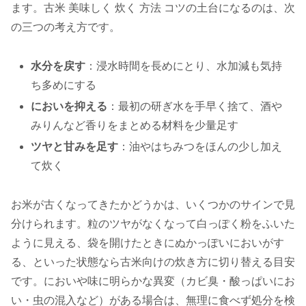
ます。古米 美味しく 炊く 方法 コツの土台になるのは、次
の三つの考え方です。
水分を戻す
：浸水時間を長めにとり、水加減も気持
ち多めにする
においを抑える
：最初の研ぎ水を手早く捨て、酒や
みりんなど香りをまとめる材料を少量足す
ツヤと甘みを足す
：油やはちみつをほんの少し加え
て炊く
お米が古くなってきたかどうかは、いくつかのサインで見
分けられます。粒のツヤがなくなって白っぽく粉をふいた
ように見える、袋を開けたときにぬかっぽいにおいがす
る、といった状態なら古米向けの炊き方に切り替える目安
です。においや味に明らかな異変（カビ臭・酸っぱいにお
い・虫の混入など）がある場合は、無理に食べず処分を検