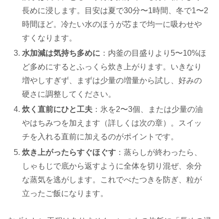
長めに浸します。目安は夏で30分〜1時間、冬で1〜2
時間ほど。冷たい水のほうが芯まで均一に吸わせや
すくなります。
水加減は気持ち多めに
：内釜の目盛りより5〜10%ほ
ど多めにするとふっくら炊き上がります。いきなり
増やしすぎず、まずは少量の増量から試し、好みの
硬さに調整してください。
炊く直前にひと工夫
：氷を2〜3個、または少量の油
やはちみつを加えます（詳しくは次の章）。スイッ
チを入れる直前に加えるのがポイントです。
炊き上がったらすぐほぐす
：蒸らしが終わったら、
しゃもじで底から返すように全体を切り混ぜ、余分
な蒸気を逃がします。これでべたつきを防ぎ、粒が
立ったご飯になります。