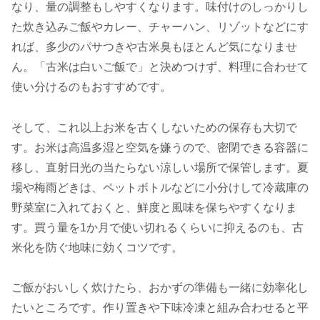
なり、量の調整もしやすくなります。味付けのしっかりし
た炊き込みご飯やカレー、チャーハン、リゾットなどにす
れば、多少のパサつきや古米臭もほとんど気になりませ
ん。「古米は白いご飯で」と決めつけず、料理に合わせて
使い分けるのもおすすめです。
そして、これ以上お米を古くしないための保存も大切で
す。お米は高温多湿と空気を嫌うので、密閉できる容器に
移し、直射日光の当たらない涼しい場所で保管します。夏
場や梅雨どきは、ペットボトルなどに小分けして冷蔵庫の
野菜室に入れておくと、鮮度と風味を保ちやすくなりま
す。買う量を1か月で使い切れるくらいに抑えるのも、古
米化を防ぐ地味に効くコツです。
ご飯がおいしく炊けたら、おかずの準備も一緒に効率化し
たいところです。作り置きや下味冷凍と組み合わせると平