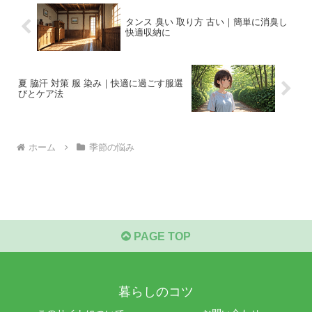
タンス 臭い 取り方 古い｜簡単に消臭し
快適収納に
夏 脇汗 対策 服 染み｜快適に過ごす服選
びとケア法
ホーム
季節の悩み
PAGE TOP
暮らしのコツ