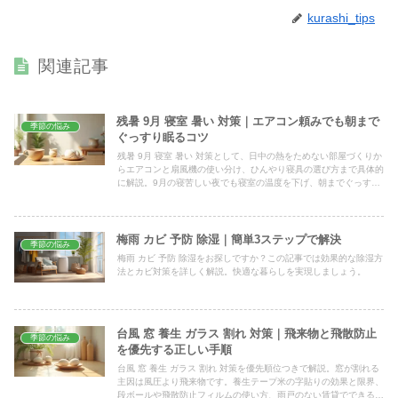
kurashi_tips
関連記事
残暑 9月 寝室 暑い 対策｜エアコン頼みでも朝まで
季節の悩み
ぐっすり眠るコツ
残暑 9月 寝室 暑い 対策として、日中の熱をためない部屋づくりか
らエアコンと扇風機の使い分け、ひんやり寝具の選び方まで具体的
に解説。9月の寝苦しい夜でも寝室の温度を下げ、朝までぐっすり
眠るための今日から試せる工夫をまとめました。
梅雨 カビ 予防 除湿｜簡単3ステップで解決
季節の悩み
梅雨 カビ 予防 除湿をお探しですか？この記事では効果的な除湿方
法とカビ対策を詳しく解説。快適な暮らしを実現しましょう。
台風 窓 養生 ガラス 割れ 対策｜飛来物と飛散防止
季節の悩み
を優先する正しい手順
台風 窓 養生 ガラス 割れ 対策を優先順位つきで解説。窓が割れる
主因は風圧より飛来物です。養生テープ米の字貼りの効果と限界、
段ボールや飛散防止フィルムの使い方、雨戸のない賃貸でできる工