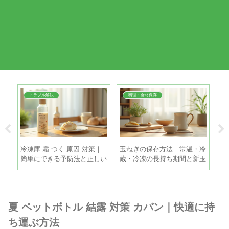
トラブル解決
料理・食材保存
コ
冷凍庫 霜 つく 原因 対策｜
玉ねぎの保存方法｜常温・冷
バ
比の
簡単にできる予防法と正しい
蔵・冷凍の長持ち期間と新玉
｜
霜取りの手順
ねぎの違い
つ
夏 ペットボトル 結露 対策 カバン｜快適に持
ち運ぶ方法