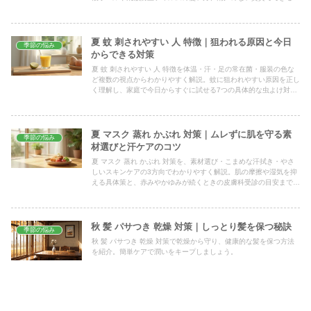
夫まで、今日から実践できる手順をまとめました。
夏 蚊 刺されやすい 人 特徴｜狙われる原因と今日
季節の悩み
からできる対策
夏 蚊 刺されやすい 人 特徴を体温・汗・足の常在菌・服装の色な
ど複数の視点からわかりやすく解説。蚊に狙われやすい原因を正し
く理解し、家庭で今日からすぐに試せる7つの具体的な虫よけ対策
で刺されにくい快適な夏を手に入れましょう。
夏 マスク 蒸れ かぶれ 対策｜ムレずに肌を守る素
季節の悩み
材選びと汗ケアのコツ
夏 マスク 蒸れ かぶれ 対策を、素材選び・こまめな汗拭き・やさ
しいスキンケアの3方向でわかりやすく解説。肌の摩擦や湿気を抑
える具体策と、赤みやかゆみが続くときの皮膚科受診の目安まで、
今日から家で試せるコツをまとめました。
秋 髪 パサつき 乾燥 対策｜しっとり髪を保つ秘訣
季節の悩み
秋 髪 パサつき 乾燥 対策で乾燥から守り、健康的な髪を保つ方法
を紹介。簡単ケアで潤いをキープしましょう。