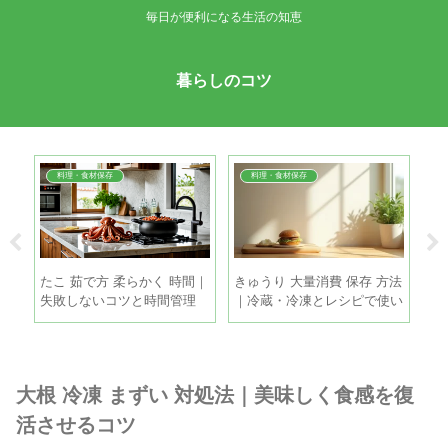
毎日が便利になる生活の知恵
暮らしのコツ
料理・食材保存
料理・食材保存
間が
たこ 茹で方 柔らかく 時間｜
きゅうり 大量消費 保存 方法
冷
シミ
失敗しないコツと時間管理
｜冷蔵・冷凍とレシピで使い
簡
きるコツ
霜
大根 冷凍 まずい 対処法｜美味しく食感を復
活させるコツ