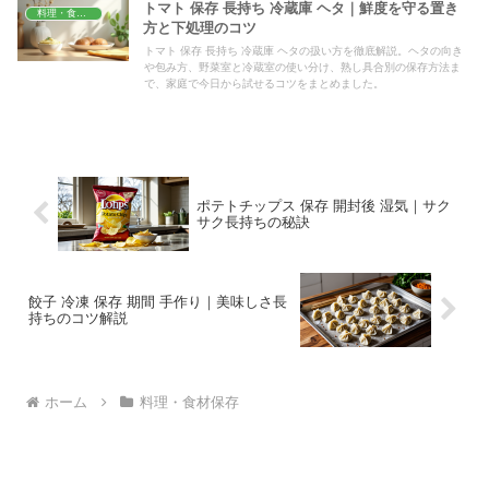
トマト 保存 長持ち 冷蔵庫 ヘタ｜鮮度を守る置き
料理・食材保存
方と下処理のコツ
トマト 保存 長持ち 冷蔵庫 ヘタの扱い方を徹底解説。ヘタの向き
や包み方、野菜室と冷蔵室の使い分け、熟し具合別の保存方法ま
で、家庭で今日から試せるコツをまとめました。
ポテトチップス 保存 開封後 湿気｜サク
サク長持ちの秘訣
餃子 冷凍 保存 期間 手作り｜美味しさ長
持ちのコツ解説
ホーム
料理・食材保存