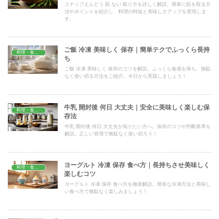
スナップえんどう 筋 ない 取り方を詳しく解説。簡単に筋を取る方
法やポイントを紹介し、料理の時短と美味しさアップを実現しま
す。
ご飯 冷凍 美味しく 保存｜簡単テクでふっくら長持
料理・食材保存
ち
ご飯 冷凍 美味しく 保存のコツを解説。ふっくら食感を保ち、無駄
なく使い切る方法をご紹介。今日から実践しましょう！
牛乳 開封後 何日 大丈夫｜安全に美味しく楽しむ保
料理・食材保存
存法
牛乳 開封後 何日 大丈夫か知りたい方へ。保存のコツや判断基準を
解説。正しい管理で無駄なく使い切ろう！
ヨーグルト 冷凍 保存 食べ方｜長持ちさせ美味しく
料理・食材保存
楽しむコツ
ヨーグルト 冷凍 保存 食べ方を徹底解説。簡単な冷凍方法と美味し
い食べ方で無駄なく楽しみましょう！