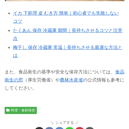
イカ 下処理 皮 むき方 簡単｜初心者でも失敗しない
コツ
たくあん 保存 冷蔵庫 期間｜長持ちさせるコツと注意
点
梅干し 保存 冷蔵庫 常温｜長持ちさせる最適な方法と
は
また、食品衛生の基準や安全な保存方法については、
食品
衛生の窓
（厚生労働省）や
農林水産省
の公式情報も参考に
してください。
料理・食材保存
シェアする