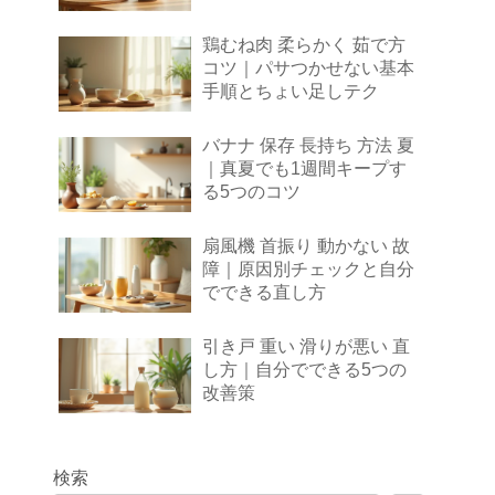
鶏むね肉 柔らかく 茹で方
コツ｜パサつかせない基本
手順とちょい足しテク
バナナ 保存 長持ち 方法 夏
｜真夏でも1週間キープす
る5つのコツ
扇風機 首振り 動かない 故
障｜原因別チェックと自分
でできる直し方
引き戸 重い 滑りが悪い 直
し方｜自分でできる5つの
改善策
検索