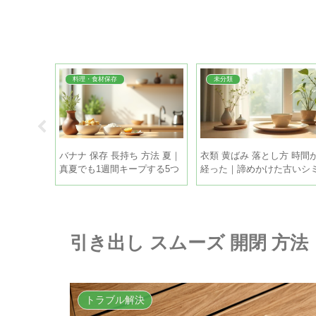
料理・食材保存
未分類
保存 方法
バナナ 保存 長持ち 方法 夏｜
衣類 黄ばみ 落とし方 時間
シピで使い
真夏でも1週間キープする5つ
経った｜諦めかけた古いシ
のコツ
も家庭で復活させる方法
引き出し スムーズ 開閉 方
トラブル解決