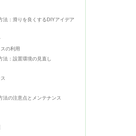
 方法：滑りを良くするDIYアイデア
滑
クスの利用
 方法：設置環境の見直し
ンス
 方法の注意点とメンテナンス
頼