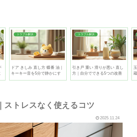
トラブル解決
トラブル解決
が
ドア きしみ 直し方 蝶番 油｜
引き戸 重い 滑りが悪い 直し
ミ
キーキー音を5分で静かにす
方｜自分でできる5つの改善
る手順
策
法｜ストレスなく使えるコツ
2025.11.24