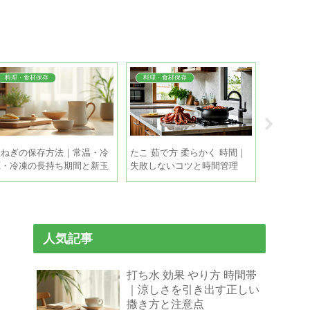
料理・食材保存
料理・食材保存
トラブル
玉ねぎの保存方法｜常温・冷
たこ 茹で方 柔らかく 時間｜
冷凍庫 霜
蔵・冷凍の長持ち期間と新玉
失敗しないコツと時間管理
単にでき
ねぎの違い
取りの手
人気記事
打ち水 効果 やり方 時間帯
｜涼しさを引き出す正しい
撒き方と注意点