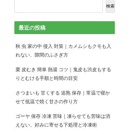
検索
最近の投稿
秋 虫 家の中 侵入 対策｜カメムシもクモも入
れない、隙間のふさぎ方
栗 皮むき 簡単 熱湯 コツ｜鬼皮も渋皮もする
りとむける手順と時間の目安
さつまいも 甘くする 追熟 保存｜常温で寝か
せて低温で焼く甘さの作り方
ゴーヤ 保存 冷凍 苦味｜凍らせても苦味は消
えない、好みに寄せる下処理と冷凍術