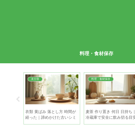
料理・食材保存
未分類
料理・食材保存
続時間 使
衣類 黄ばみ 落とし方 時間が
麦茶 作り置き 何日 日持ち
までひんや
経った｜諦めかけた古いシミ
冷蔵庫で安全に飲み切る目
も家庭で復活させる方法
と保存のコツ