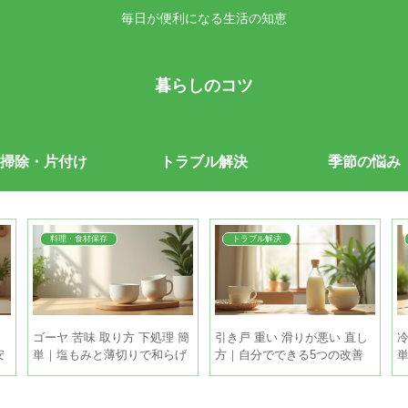
毎日が便利になる生活の知恵
暮らしのコツ
掃除・片付け
トラブル解決
季節の悩み
料理・食材保存
トラブル解決
｜
ゴーヤ 苦味 取り方 下処理 簡
引き戸 重い 滑りが悪い 直し
冷
安
単｜塩もみと薄切りで和らげ
方｜自分でできる5つの改善
る手順
策