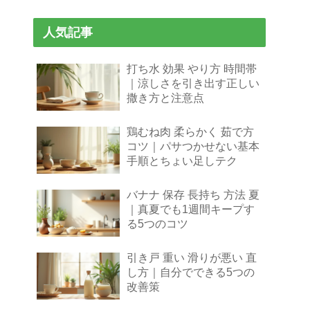
人気記事
打ち水 効果 やり方 時間帯
｜涼しさを引き出す正しい
撒き方と注意点
鶏むね肉 柔らかく 茹で方
コツ｜パサつかせない基本
手順とちょい足しテク
バナナ 保存 長持ち 方法 夏
｜真夏でも1週間キープす
る5つのコツ
引き戸 重い 滑りが悪い 直
し方｜自分でできる5つの
改善策