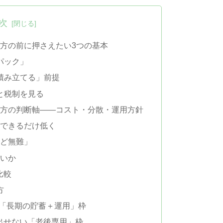
次
び方の前に押さえたい3つの基本
パック」
く積み立てる」前提
トと税制を見る
選び方の判断軸——コスト・分散・運用方針
はできるだけ低く
ほど無難」
すいか
比較
方
る「長期の貯蓄＋運用」枠
き出せない「老後専用」枠