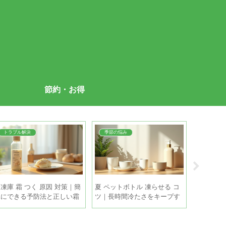
節約・お得
トラブル解決
季節の悩み
季節の悩
凍庫 霜 つく 原因 対策｜簡
夏 ペットボトル 凍らせる コ
打ち水 効
単にできる予防法と正しい霜
ツ｜長時間冷たさをキープす
涼しさを
取りの手順
る5つの方法
方と注意