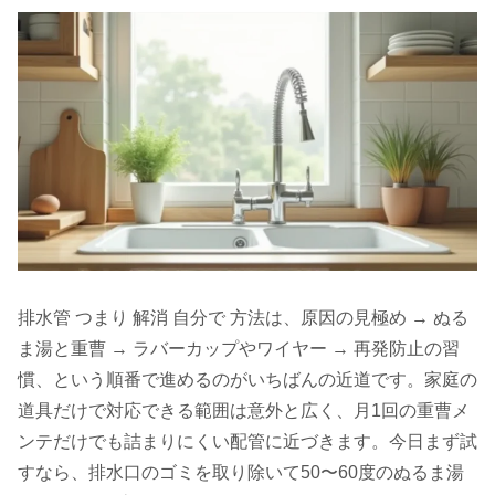
排水管 つまり 解消 自分で 方法は、原因の見極め → ぬる
ま湯と重曹 → ラバーカップやワイヤー → 再発防止の習
慣、という順番で進めるのがいちばんの近道です。家庭の
道具だけで対応できる範囲は意外と広く、月1回の重曹メ
ンテだけでも詰まりにくい配管に近づきます。今日まず試
すなら、排水口のゴミを取り除いて50〜60度のぬるま湯