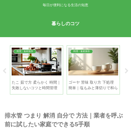
毎日が便利になる生活の知恵
暮らしのコツ
料理・食材保存
料理・食材保存
 コ
たこ 茹で方 柔らかく 時間｜
ゴーヤ 苦味 取り方 下処理
打
プす
失敗しないコツと時間管理
簡単｜塩もみと薄切りで和ら
涼
げる手順
方
排水管 つまり 解消 自分で 方法｜業者を呼ぶ
前に試したい家庭でできる5手順