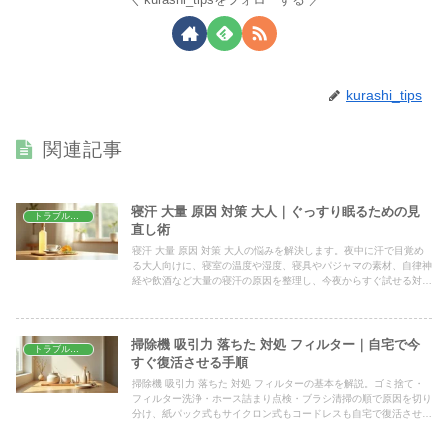
kurashi_tips
関連記事
寝汗 大量 原因 対策 大人｜ぐっすり眠るための見
トラブル解決
直し術
寝汗 大量 原因 対策 大人の悩みを解決します。夜中に汗で目覚め
る大人向けに、寝室の温度や湿度、寝具やパジャマの素材、自律神
経や飲酒など大量の寝汗の原因を整理し、今夜からすぐ試せる対策
と、受診を考えるべき症状の目安までやさしく解説します。
掃除機 吸引力 落ちた 対処 フィルター｜自宅で今
トラブル解決
すぐ復活させる手順
掃除機 吸引力 落ちた 対処 フィルターの基本を解説。ゴミ捨て・
フィルター洗浄・ホース詰まり点検・ブラシ清掃の順で原因を切り
分け、紙パック式もサイクロン式もコードレスも自宅で復活させる
手順を写真付きの目線でわかりやすくまとめました。