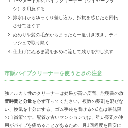
1〜3メートルのパイプクリーナー（ワイヤーブラ
シ）を用意する
排水口からゆっくり差し込み、抵抗を感じたら回転
させてほぐす
ぬめりや髪の毛がからまったら一度引き抜き、ティ
ッシュで取り除く
仕上げにぬるま湯を多めに流して残りを押し流す
市販パイプクリーナーを使うときの注意
強アルカリ性のクリーナーは効果が高い反面、説明書の
放
置時間と分量
を必ず守ってください。複数の薬剤を混ぜな
い、換気を十分にする、ゴム手袋を着けるの3点は最低限
の自衛策です。配管が古いマンションでは、強い薬剤の連
用がパイプを痛めることがあるため、月1回程度を目安に