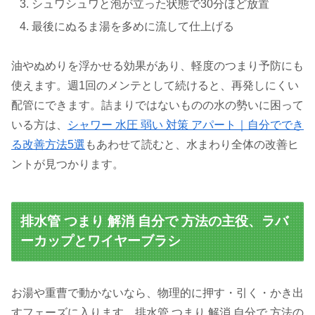
シュワシュワと泡が立った状態で30分ほど放置
最後にぬるま湯を多めに流して仕上げる
油やぬめりを浮かせる効果があり、軽度のつまり予防にも
使えます。週1回のメンテとして続けると、再発しにくい
配管にできます。詰まりではないものの水の勢いに困って
いる方は、
シャワー 水圧 弱い 対策 アパート｜自分ででき
る改善方法5選
もあわせて読むと、水まわり全体の改善ヒ
ントが見つかります。
排水管 つまり 解消 自分で 方法の主役、ラバ
ーカップとワイヤーブラシ
お湯や重曹で動かないなら、物理的に押す・引く・かき出
すフェーズに入ります。排水管 つまり 解消 自分で 方法の