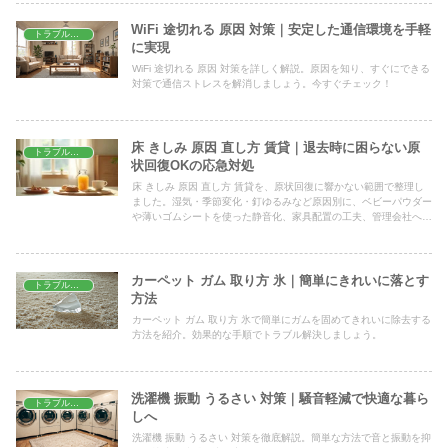
WiFi 途切れる 原因 対策｜安定した通信環境を手軽
トラブル解決
に実現
WiFi 途切れる 原因 対策を詳しく解説。原因を知り、すぐにできる
対策で通信ストレスを解消しましょう。今すぐチェック！
床 きしみ 原因 直し方 賃貸｜退去時に困らない原
トラブル解決
状回復OKの応急対処
床 きしみ 原因 直し方 賃貸を、原状回復に響かない範囲で整理し
ました。湿気・季節変化・釘ゆるみなど原因別に、ベビーパウダー
や薄いゴムシートを使った静音化、家具配置の工夫、管理会社へ連
絡する目安まで、賃貸でも安心して試せる手順を解説します。
カーペット ガム 取り方 氷｜簡単にきれいに落とす
トラブル解決
方法
カーペット ガム 取り方 氷で簡単にガムを固めてきれいに除去する
方法を紹介。効果的な手順でトラブル解決しましょう。
洗濯機 振動 うるさい 対策｜騒音軽減で快適な暮ら
トラブル解決
しへ
洗濯機 振動 うるさい 対策を徹底解説。簡単な方法で音と振動を抑