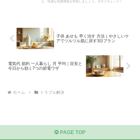
え、快適な洗濯環境を実現しましょう。今すぐチェック！
子供 あせも 早く治す 方法｜やさしいケ
アでツルツル肌に戻す3日プラン
電気代 節約 一人暮らし 月 平均｜目安と
今日から効く7つの節電ワザ
ホーム
トラブル解決
PAGE TOP