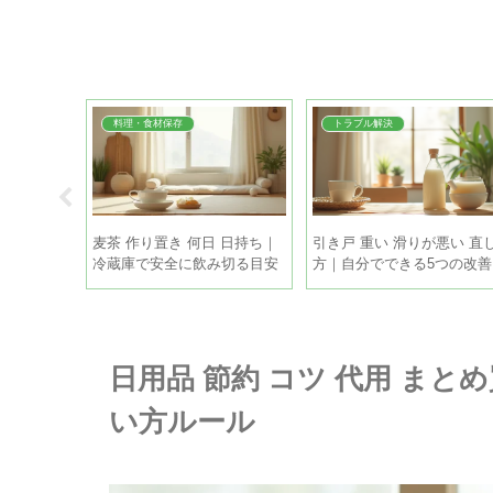
料理・食材保存
トラブル解決
｜常温・冷
麦茶 作り置き 何日 日持ち｜
引き戸 重い 滑りが悪い 直
期間と新玉
冷蔵庫で安全に飲み切る目安
方｜自分でできる5つの改善
と保存のコツ
策
日用品 節約 コツ 代用 まと
い方ルール