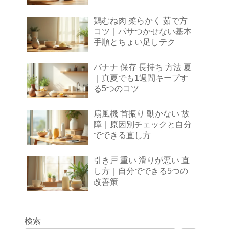
鶏むね肉 柔らかく 茹で方
コツ｜パサつかせない基本
手順とちょい足しテク
バナナ 保存 長持ち 方法 夏
｜真夏でも1週間キープす
る5つのコツ
扇風機 首振り 動かない 故
障｜原因別チェックと自分
でできる直し方
引き戸 重い 滑りが悪い 直
し方｜自分でできる5つの
改善策
検索