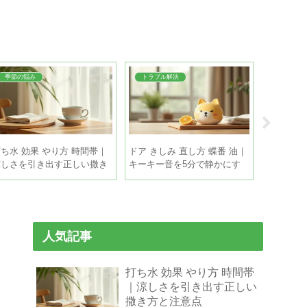
季節の悩み
トラブル解決
料理・食
ち水 効果 やり方 時間帯｜
ドア きしみ 直し方 蝶番 油｜
枝豆 茹で
涼しさを引き出す正しい撒き
キーキー音を5分で静かにす
｜色よく
方と注意点
る手順
順
人気記事
打ち水 効果 やり方 時間帯
｜涼しさを引き出す正しい
撒き方と注意点