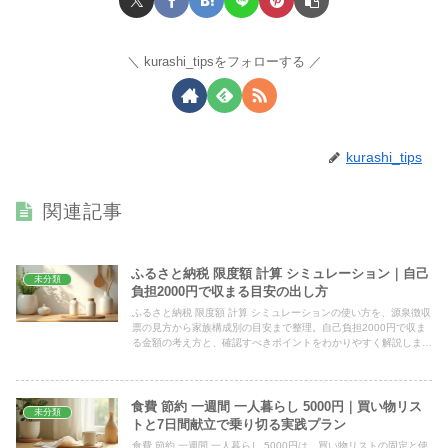
kurashi_tipsをフォローする
kurashi_tips
関連記事
ふるさと納税 限度額 計算 シミュレーション｜自己
未分類
負担2000円で収まる目安の出し方
ふるさと納税 限度額 計算 シミュレーションの使い方を、源泉徴収
票の見方から家族構成別の目安まで整理。自己負担2000円で収ま
る金額の考え方と、確認すべきポイントをわかりやすく解説しま
す。
食費 節約 一週間 一人暮らし 5000円｜買い物リス
未分類
トと7日間献立で乗り切る実践プラン
食費 節約 一週間 一人暮らし 5000円は、買い物リストの固定と使