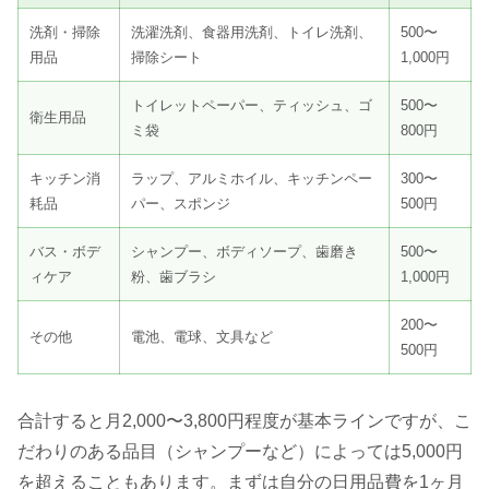
洗剤・掃除
洗濯洗剤、食器用洗剤、トイレ洗剤、
500〜
用品
掃除シート
1,000円
トイレットペーパー、ティッシュ、ゴ
500〜
衛生用品
ミ袋
800円
キッチン消
ラップ、アルミホイル、キッチンペー
300〜
耗品
パー、スポンジ
500円
バス・ボデ
シャンプー、ボディソープ、歯磨き
500〜
ィケア
粉、歯ブラシ
1,000円
200〜
その他
電池、電球、文具など
500円
合計すると月2,000〜3,800円程度が基本ラインですが、こ
だわりのある品目（シャンプーなど）によっては5,000円
を超えることもあります。まずは自分の日用品費を1ヶ月