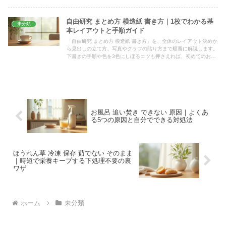
自由研究 まとめ方 模造紙 書き方｜1枚でわかる基
未分類
本レイアウトと手順ガイド
「自由研究 まとめ方 模造紙 書き方」を、全体のレイアウト決めか
ら見出しの立て方、写真やグラフの貼り方まで順番に解説します。
下書きの手順や色を3色にしぼるコツも押さえれば、初めてのお子
さんでも、遠くからスラスラ読める見やすい1枚に仕上げられま
す。
お風呂 追い焚き できない 原因｜よくあ
る5つの原因と自分でできる対処法
ほうれん草 冷凍 保存 茹でない そのまま
｜時短で栄養キープする下処理不要の裏
ワザ
ホーム
未分類