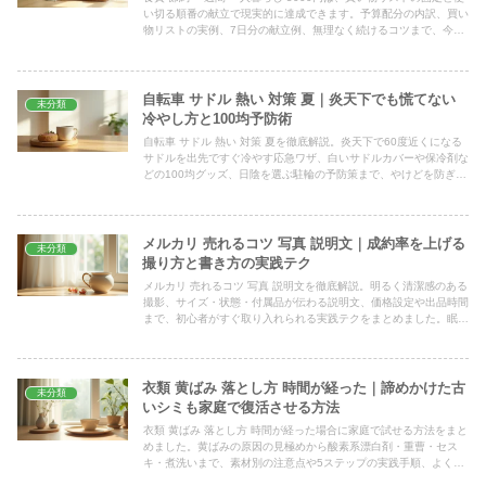
い切る順番の献立で現実的に達成できます。予算配分の内訳、買い
物リストの実例、7日分の献立例、無理なく続けるコツまで、今日
の買い物からそのまま試せる形で具体的に解説します。
自転車 サドル 熱い 対策 夏｜炎天下でも慌てない
未分類
冷やし方と100均予防術
自転車 サドル 熱い 対策 夏を徹底解説。炎天下で60度近くになる
サドルを出先ですぐ冷やす応急ワザ、白いサドルカバーや保冷剤な
どの100均グッズ、日陰を選ぶ駐輪の予防策まで、やけどを防ぎな
がら今日から手軽に試せる具体策をまとめました。
メルカリ 売れるコツ 写真 説明文｜成約率を上げる
未分類
撮り方と書き方の実践テク
メルカリ 売れるコツ 写真 説明文を徹底解説。明るく清潔感のある
撮影、サイズ・状態・付属品が伝わる説明文、価格設定や出品時間
まで、初心者がすぐ取り入れられる実践テクをまとめました。眠っ
ていた品が動き出す具体策が見つかります。
衣類 黄ばみ 落とし方 時間が経った｜諦めかけた古
未分類
いシミも家庭で復活させる方法
衣類 黄ばみ 落とし方 時間が経った場合に家庭で試せる方法をまと
めました。黄ばみの原因の見極めから酸素系漂白剤・重曹・セス
キ・煮洗いまで、素材別の注意点や5ステップの実践手順、よくあ
る質問、失敗しないコツをやさしく解説します。