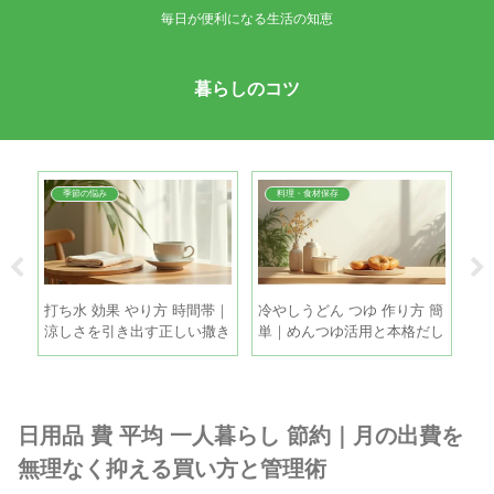
毎日が便利になる生活の知恵
暮らしのコツ
季節の悩み
料理・食材保存
簡単
打ち水 効果 やり方 時間帯｜
冷やしうどん つゆ 作り方 簡
麦
で失
涼しさを引き出す正しい撒き
単｜めんつゆ活用と本格だし
冷
方と注意点
を5分で
と
日用品 費 平均 一人暮らし 節約｜月の出費を
無理なく抑える買い方と管理術