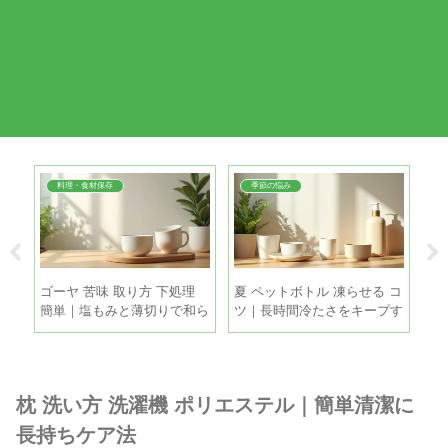
料理・食材保存
季節の悩み
直し
ゴーヤ 苦味 取り方 下処理
夏 ペットボトル 凍らせる コ
鶏
善
簡単｜塩もみと薄切りで和ら
ツ｜長時間冷たさをキープす
ツ
げる手順
る5つの方法
と
枕 洗い方 洗濯機 ポリエステル｜簡単清潔に
長持ちケア法