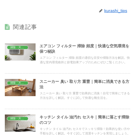
kurashi_tips
関連記事
エアコン フィルター 掃除 頻度｜快適な空気環境を
掃除・片付け
保つ秘訣
エアコン フィルター 掃除 頻度の適切な目安や掃除方法を解説。快
適な室内環境維持と節電効果アップのためにぜひご覧ください。
スニーカー 臭い 取り方 重曹｜簡単に消臭できる方
掃除・片付け
法
スニーカー 臭い 取り方 重曹で効果的に消臭！自宅で簡単にできる
方法を詳しく解説。すぐに試して快適な靴生活を。
キッチン タイル 油汚れ セスキ｜簡単に落とす掃除
掃除・片付け
のコツ
キッチン タイル 油汚れ セスキでスッキリ掃除！効果的な使い方や
手順を詳しく解説。今すぐ試して清潔キッチンを実現しましょう。