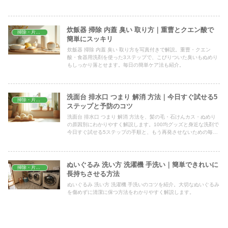
炊飯器 掃除 内蓋 臭い 取り方｜重曹とクエン酸で
掃除・片付け
簡単にスッキリ
炊飯器 掃除 内蓋 臭い 取り方を写真付きで解説。重曹・クエン
酸・食器用洗剤を使った3ステップで、こびりついた臭いもぬめり
もしっかり落とせます。毎日の簡単ケア法も紹介。
洗面台 排水口 つまり 解消 方法｜今日すぐ試せる5
掃除・片付け
ステップと予防のコツ
洗面台 排水口 つまり 解消 方法を、髪の毛・石けんカス・ぬめり
の原因別にわかりやすく解説します。100均グッズと身近な洗剤で
今日すぐ試せる5ステップの手順と、もう再発させないための毎
日・週1・月1の習慣までまとめました。
ぬいぐるみ 洗い方 洗濯機 手洗い｜簡単できれいに
掃除・片付け
長持ちさせる方法
ぬいぐるみ 洗い方 洗濯機 手洗いのコツを紹介。大切なぬいぐるみ
を傷めずに清潔に保つ方法をわかりやすく解説します。