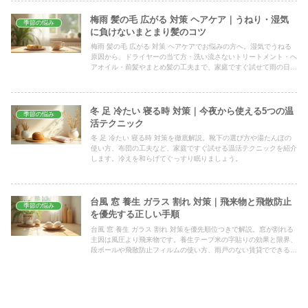
梅雨 髪の毛 広がる 対策 ヘアケア｜うねり・湿気
季節の悩み
に負けないまとまり髪のコツ
梅雨 髪の毛 広がる 対策 ヘアケアでお悩みの方へ。湿気でうねる
原因から、ドライヤーの当て方・洗い流さないトリートメント・ヘ
アオイル・前髪やまとめ髪の工夫まで、家庭ですぐ試せて雨の日も
長持ちしやすい具体策をやさしく解説します。
冬 足 冷たい 寝る時 対策｜今夜から使える5つの温
季節の悩み
活テクニック
冬 足 冷たい 寝る時 対策を徹底解説。靴下の選び方や湯たんぽの
使い方、布団の工夫など、家庭ですぐ試せる温活テクニックを紹介
します。冷えを和らげてぐっすり眠りましょう。
台風 窓 養生 ガラス 割れ 対策｜飛来物と飛散防止
季節の悩み
を優先する正しい手順
台風 窓 養生 ガラス 割れ 対策を優先順位つきで解説。窓が割れる
主因は風圧より飛来物です。養生テープ米の字貼りの効果と限界、
段ボールや飛散防止フィルムの使い方、雨戸のない賃貸でできる工
夫まで、今日から実践できる手順をまとめました。