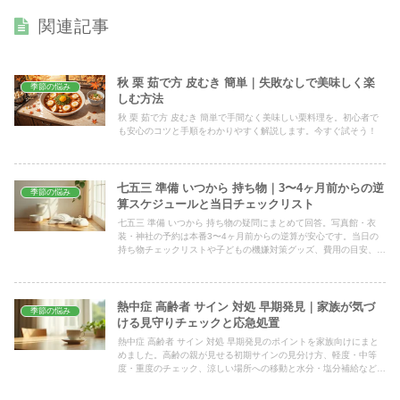
関連記事
秋 栗 茹で方 皮むき 簡単｜失敗なしで美味しく楽
季節の悩み
しむ方法
秋 栗 茹で方 皮むき 簡単で手間なく美味しい栗料理を。初心者で
も安心のコツと手順をわかりやすく解説します。今すぐ試そう！
七五三 準備 いつから 持ち物｜3〜4ヶ月前からの逆
季節の悩み
算スケジュールと当日チェックリスト
七五三 準備 いつから 持ち物の疑問にまとめて回答。写真館・衣
装・神社の予約は本番3〜4ヶ月前からの逆算が安心です。当日の
持ち物チェックリストや子どもの機嫌対策グッズ、費用の目安、よ
くある失敗の回避策まで一記事で確認できます。
熱中症 高齢者 サイン 対処 早期発見｜家族が気づ
季節の悩み
ける見守りチェックと応急処置
熱中症 高齢者 サイン 対処 早期発見のポイントを家族向けにまと
めました。高齢の親が見せる初期サインの見分け方、軽度・中等
度・重度のチェック、涼しい場所への移動と水分・塩分補給などの
応急処置、救急車を呼ぶ判断の目安まで具体的に解説します。