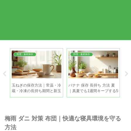
料理・食材保存
料理・食材保存
 簡
玉ねぎの保存方法｜常温・冷
バナナ 保存 長持ち 方法 夏
換
だし
蔵・冷凍の長持ち期間と新玉
｜真夏でも1週間キープする5
｜
ねぎの違い
つのコツ
敗
梅雨 ダニ 対策 布団｜快適な寝具環境を守る
方法