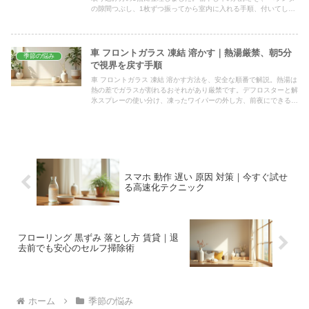
の隙間つぶし、1枚ずつ振ってから室内に入れる手順、付いてしま
ったときのつぶさない外し方まで、本格化する前の今から仕込める
形で紹介します。
車 フロントガラス 凍結 溶かす｜熱湯厳禁、朝5分
季節の悩み
で視界を戻す手順
車 フロントガラス 凍結 溶かす方法を、安全な順番で解説。熱湯は
熱の差でガラスが割れるおそれがあり厳禁です。デフロスターと解
氷スプレーの使い分け、凍ったワイパーの外し方、前夜にできる凍
結予防まで、寒い朝に迷わず動ける手順をまとめました。
スマホ 動作 遅い 原因 対策｜今すぐ試せ
る高速化テクニック
フローリング 黒ずみ 落とし方 賃貸｜退
去前でも安心のセルフ掃除術
ホーム
季節の悩み