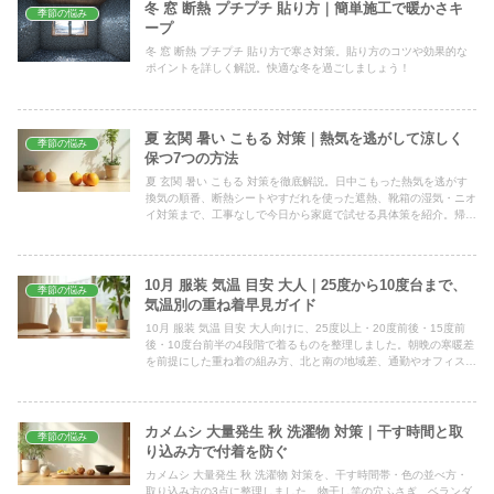
冬 窓 断熱 プチプチ 貼り方｜簡単施工で暖かさキ
季節の悩み
ープ
冬 窓 断熱 プチプチ 貼り方で寒さ対策。貼り方のコツや効果的な
ポイントを詳しく解説。快適な冬を過ごしましょう！
夏 玄関 暑い こもる 対策｜熱気を逃がして涼しく
季節の悩み
保つ7つの方法
夏 玄関 暑い こもる 対策を徹底解説。日中こもった熱気を逃がす
換気の順番、断熱シートやすだれを使った遮熱、靴箱の湿気・ニオ
イ対策まで、工事なしで今日から家庭で試せる具体策を紹介。帰宅
時のムッとした暑さをやわらげましょう。
10月 服装 気温 目安 大人｜25度から10度台まで、
季節の悩み
気温別の重ね着早見ガイド
10月 服装 気温 目安 大人向けに、25度以上・20度前後・15度前
後・10度台前半の4段階で着るものを整理しました。朝晩の寒暖差
を前提にした重ね着の組み方、北と南の地域差、通勤やオフィスで
の脱ぎ着のコツまで、予報を見て迷わず決められる形でまとめまし
た。
カメムシ 大量発生 秋 洗濯物 対策｜干す時間と取
季節の悩み
り込み方で付着を防ぐ
カメムシ 大量発生 秋 洗濯物 対策を、干す時間帯・色の並べ方・
取り込み方の3点に整理しました。物干し竿の穴ふさぎ、ベランダ