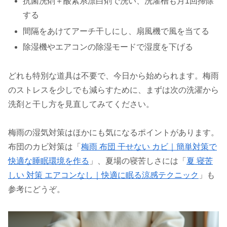
抗菌洗剤＋酸素系漂白剤で洗い、洗濯槽も月1回掃除
する
間隔をあけてアーチ干しにし、扇風機で風を当てる
除湿機やエアコンの除湿モードで湿度を下げる
どれも特別な道具は不要で、今日から始められます。梅雨
のストレスを少しでも減らすために、まずは次の洗濯から
洗剤と干し方を見直してみてください。
梅雨の湿気対策はほかにも気になるポイントがあります。
布団のカビ対策は「
梅雨 布団 干せない カビ｜簡単対策で
快適な睡眠環境を作る
」、夏場の寝苦しさには「
夏 寝苦
しい 対策 エアコンなし｜快適に眠る涼感テクニック
」も
参考にどうぞ。