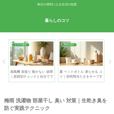
毎日が便利になる生活の知恵
暮らしのコツ
トラブル解決
季節の悩み
ち｜
扇風機 首振り 動かない 故障
夏 ペットボトル 凍らせる コ
鶏
目安
｜原因別チェックと自分でで
ツ｜長時間冷たさをキープす
ツ
きる直し方
る5つの方法
と
梅雨 洗濯物 部屋干し 臭い 対策｜生乾き臭を
防ぐ実践テクニック