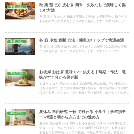
秋 栗 茹で方 皮むき 簡単｜失敗なしで美味しく楽
季節の悩み
しむ方法
秋 栗 茹で方 皮むき 簡単で手間なく美味しい栗料理を。初心者で
も安心のコツと手順をわかりやすく解説します。今すぐ試そう！
冬 窓 冷気 遮断 方法｜簡単3ステップで快適生活
季節の悩み
冬 窓 冷気 遮断 方法をお探しですか？この記事では効果的な手順
で冷気を防ぎ、暖かい部屋を実現します。今すぐチェック！
お彼岸 おはぎ 意味 いつ 供える｜時期・作法・意
季節の悩み
味がすぐ分かる保存版
お彼岸 おはぎ 意味 いつ 供えるの疑問に先に結論。赤い小豆のお
はぎは邪気払いとご先祖供養の意味を持ち、春と秋の彼岸7日間に
仏壇やお墓へ供えます。供える数や下げる時期、ぼたもちとの違い
まで家庭ですぐ実践できる作法をやさしくまとめました。
夏休み 自由研究 一日 で終わる 小学生｜学年別テ
季節の悩み
ーマ8選と朝から夕方までの進め方
夏休み 自由研究 一日 で終わる 小学生向けのテーマを学年別に8つ
紹介します。氷のとけ方くらべや10円玉の実験など、材料は家に
あるものと100円ショップの範囲。手順と時間の目安、模造紙への