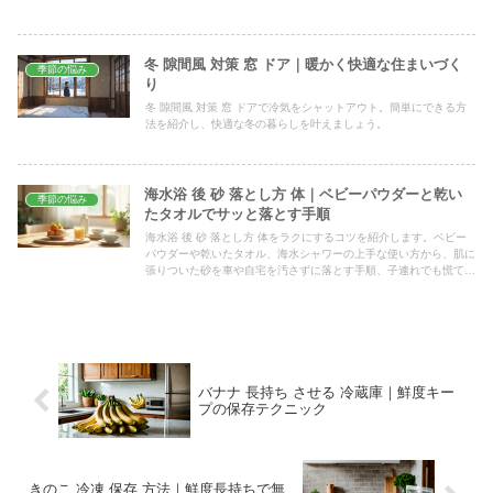
まとめ方まで、朝始めて夕方に提出できる一日の段取りをまとめま
した。
冬 隙間風 対策 窓 ドア｜暖かく快適な住まいづく
季節の悩み
り
冬 隙間風 対策 窓 ドアで冷気をシャットアウト。簡単にできる方
法を紹介し、快適な冬の暮らしを叶えましょう。
海水浴 後 砂 落とし方 体｜ベビーパウダーと乾い
季節の悩み
たタオルでサッと落とす手順
海水浴 後 砂 落とし方 体をラクにするコツを紹介します。ベビー
パウダーや乾いたタオル、海水シャワーの上手な使い方から、肌に
張りついた砂を車や自宅を汚さずに落とす手順、子連れでも慌てな
い時短ワザまで、具体的にまとめました。
バナナ 長持ち させる 冷蔵庫｜鮮度キー
プの保存テクニック
きのこ 冷凍 保存 方法｜鮮度長持ちで無