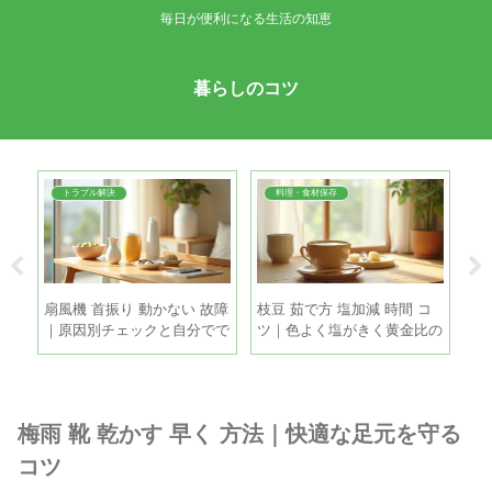
毎日が便利になる生活の知恵
暮らしのコツ
トラブル解決
料理・食材保存
簡単
扇風機 首振り 動かない 故障
枝豆 茹で方 塩加減 時間 コ
玉
で失
｜原因別チェックと自分でで
ツ｜色よく塩がきく黄金比の
蔵
きる直し方
手順
ね
梅雨 靴 乾かす 早く 方法｜快適な足元を守る
コツ