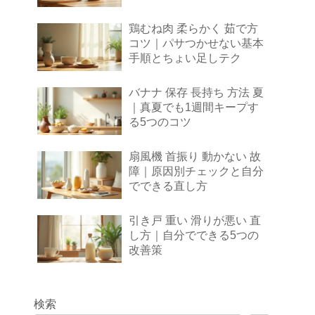
鶏むね肉 柔らかく 茹で方
コツ｜パサつかせない基本
手順とちょい足しテク
バナナ 保存 長持ち 方法 夏
｜真夏でも1週間キープす
る5つのコツ
扇風機 首振り 動かない 故
障｜原因別チェックと自分
でできる直し方
引き戸 重い 滑りが悪い 直
し方｜自分でできる5つの
改善策
検索