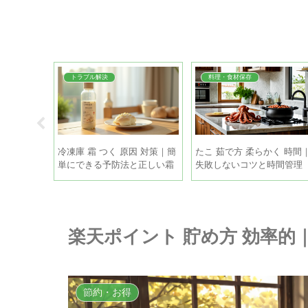
トラブル解決
料理・食材保存
 蝶番 油｜
冷凍庫 霜 つく 原因 対策｜簡
たこ 茹で方 柔らかく 時間
静かにす
単にできる予防法と正しい霜
失敗しないコツと時間管理
取りの手順
楽天ポイント 貯め方 効率的
節約・お得