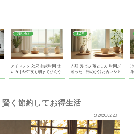
季節の悩み
未分類
｜
アイスノン 効果 持続時間 使
衣類 黄ばみ 落とし方 時間が
冷
い方｜熱帯夜も朝までひんや
経った｜諦めかけた古いシミ
り眠るコツ
も家庭で復活させる方法
を
｜賢く節約してお得生活
2026.02.28