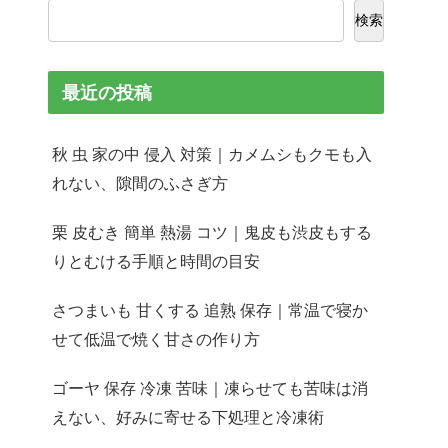
検索
最近の投稿
秋 虫 家の中 侵入 対策｜カメムシもクモも入
れない、隙間のふさぎ方
栗 皮むき 簡単 熱湯 コツ｜鬼皮も渋皮もする
りとむける手順と時間の目安
さつまいも 甘くする 追熟 保存｜常温で寝か
せて低温で焼く甘さの作り方
ゴーヤ 保存 冷凍 苦味｜凍らせても苦味は消
えない、好みに寄せる下処理と冷凍術