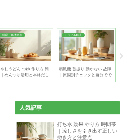
料理・食材保存
トラブル解決
料理・食
やしうどん つゆ 作り方 簡
扇風機 首振り 動かない 故障
枝豆 茹で
単｜めんつゆ活用と本格だし
｜原因別チェックと自分でで
｜色よく
5分で
きる直し方
順
人気記事
打ち水 効果 やり方 時間帯
｜涼しさを引き出す正しい
撒き方と注意点