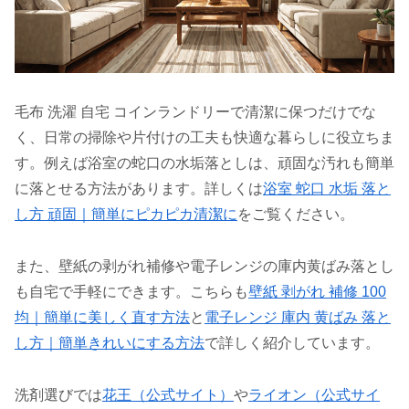
毛布 洗濯 自宅 コインランドリーで清潔に保つだけでな
く、日常の掃除や片付けの工夫も快適な暮らしに役立ちま
す。例えば浴室の蛇口の水垢落としは、頑固な汚れも簡単
に落とせる方法があります。詳しくは
浴室 蛇口 水垢 落と
し方 頑固｜簡単にピカピカ清潔に
をご覧ください。
また、壁紙の剥がれ補修や電子レンジの庫内黄ばみ落とし
も自宅で手軽にできます。こちらも
壁紙 剥がれ 補修 100
均｜簡単に美しく直す方法
と
電子レンジ 庫内 黄ばみ 落と
し方｜簡単きれいにする方法
で詳しく紹介しています。
洗剤選びでは
花王
（公式サイト）
や
ライオン
（公式サイ