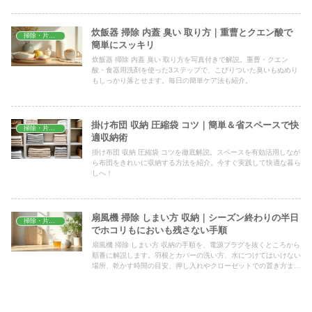
炊飯器 掃除 内蓋 臭い 取り方｜重曹とクエン酸で
掃除・片付け
簡単にスッキリ
炊飯器 掃除 内蓋 臭い 取り方を写真付きで解説。重曹・クエン
酸・食器用洗剤を使った3ステップで、こびりついた臭いもぬめり
もしっかり落とせます。毎日の簡単ケア法も紹介。
掛け布団 収納 圧縮袋 コツ｜簡単＆省スペースで快
掃除・片付け
適収納術
掛け布団 収納 圧縮袋 コツを徹底解説。スペースを有効活用しなが
ら布団をきれいに収納する方法を紹介。今すぐ実践して快適な暮ら
しへ！
扇風機 掃除 しまい方 収納｜シーズン終わりの半日
掃除・片付け
でホコリもにおいも残さない手順
扇風機 掃除 しまい方 収納の手順を、電源プラグを抜くところから
順番に解説します。羽根とカバーの洗い方、水につけてはいけない
場所、乾かす時間の目安、押し入れやクローゼットでの置き方ま
で。分解できる範囲は取扱説明書に従って、無理なくきれいに片づ
けましょう。