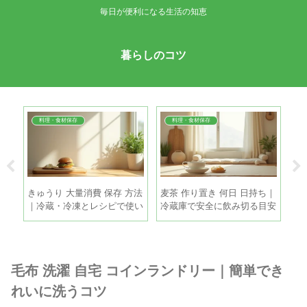
毎日が便利になる生活の知恵
暮らしのコツ
料理・食材保存
料理・食材保存
 使
きゅうり 大量消費 保存 方法
麦茶 作り置き 何日 日持ち｜
冷
んや
｜冷蔵・冷凍とレシピで使い
冷蔵庫で安全に飲み切る目安
簡
きるコツ
と保存のコツ
霜
毛布 洗濯 自宅 コインランドリー｜簡単でき
れいに洗うコツ