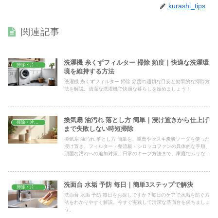
kurashi_tips
関連記事
洗濯機 糸くずフィルター 掃除 頻度｜快適な洗濯環
掃除・片付け
境を維持する方法
洗濯機 糸くずフィルター 掃除 頻度の適切な目安と効果的な掃除方
法を解説。清潔な洗濯機で快適な暮らしを始めましょう！
換気扇 油汚れ 落とし方 簡単｜浸け置きから仕上げ
掃除・片付け
まで失敗しない時短掃除
換気扇 油汚れ 落とし方 簡単を、重曹やセスキ炭酸ソーダを使った
浸け置き、フィルター・整流板・シロッコファンの具体的な手順、
頑固な汚れへの追加対策、日常のキープ方法まで、家庭でムリなく
できる時短掃除の形でまとめて紹介します。
洗面台 水垢 予防 毎日｜簡単3ステップで解決
掃除・片付け
洗面台 水垢 予防 毎日をお探しですか？毎日のケアで水垢を防ぐ方
法をわかりやすく解説。今すぐ実践して清潔な洗面台を保ちましょ
う。