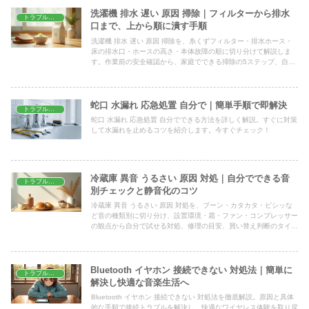
洗濯機 排水 遅い 原因 掃除｜フィルターから排水
トラブル解決
口まで、上から順に潰す手順
洗濯機 排水 遅い 原因 掃除を、糸くずフィルター・排水ホース・
床の排水口・ホースの高さ・本体故障の順に切り分けて解説しま
す。作業前の安全確認から、家庭でできる掃除の5ステップ、自分
でやらずに管理会社やメーカーへ相談すべき境目までまとめまし
た。
蛇口 水漏れ 応急処置 自分で｜簡単手順で即解決
トラブル解決
蛇口 水漏れ 応急処置 自分でできる方法を詳しく解説。すぐに対策
して水漏れを止めるコツを紹介します。今すぐチェック！
冷蔵庫 異音 うるさい 原因 対処｜自分でできる音
トラブル解決
別チェックと静音化のコツ
冷蔵庫 異音 うるさい 原因 対処を、ブーン・カタカタ・ピシッな
ど音の種類別に切り分け、設置環境・霜・ファン・コンプレッサー
の観点から自分で試せる対処、修理の目安、買い替え判断のタイミ
ングまでをまとめてわかりやすく解説します。
Bluetooth イヤホン 接続できない 対処法｜簡単に
トラブル解決
解決し快適な音楽生活へ
Bluetooth イヤホン 接続できない 対処法を徹底解説。原因と具体
的な手順で接続トラブルを解決し、快適なワイヤレス体験を取り戻