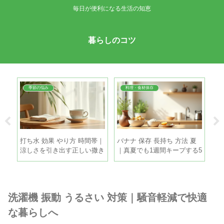
毎日が便利になる生活の知恵
暮らしのコツ
季節の悩み
料理・食材保存
ち｜
打ち水 効果 やり方 時間帯｜
バナナ 保存 長持ち 方法 夏
ゴ
目安
涼しさを引き出す正しい撒き
｜真夏でも1週間キープする5
簡
方と注意点
つのコツ
げ
洗濯機 振動 うるさい 対策｜騒音軽減で快適
な暮らしへ