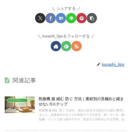
シェアする
kurashi_tipsをフォローする
kurashi_tips
関連記事
乾燥機 服 縮む 防ぐ 方法｜素材別の見極めと縮ま
トラブル解決
せない5ステップ
乾燥機 服 縮む 防ぐ 方法を、縮みが起きる仕組みから順に整理し
ました。洗濯表示のタンブル乾燥マークの見方、綿・ウール・麻・
化繊・ニットで違う縮みやすさ、低温で八分乾きにする手順、詰め
込みすぎない目安、縮んだ服を戻せるかの判断と注意点まで解説し
ます。