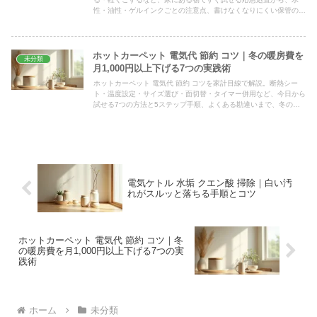
性・油性・ゲルインクごとの注意点、書けなくなりにくい保管のコ
ツまで、手順に沿ってわかりやすくまとめました。
ホットカーペット 電気代 節約 コツ｜冬の暖房費を
未分類
月1,000円以上下げる7つの実践術
ホットカーペット 電気代 節約 コツを家計目線で解説。断熱シー
ト・温度設定・サイズ選び・面切替・タイマー併用など、今日から
試せる7つの方法と5ステップ手順、よくある勘違いまで、冬の暖
房費を無理なく下げる具体策をわかりやすくまとめます。
電気ケトル 水垢 クエン酸 掃除｜白い汚
れがスルッと落ちる手順とコツ
ホットカーペット 電気代 節約 コツ｜冬
の暖房費を月1,000円以上下げる7つの実
践術
ホーム
未分類