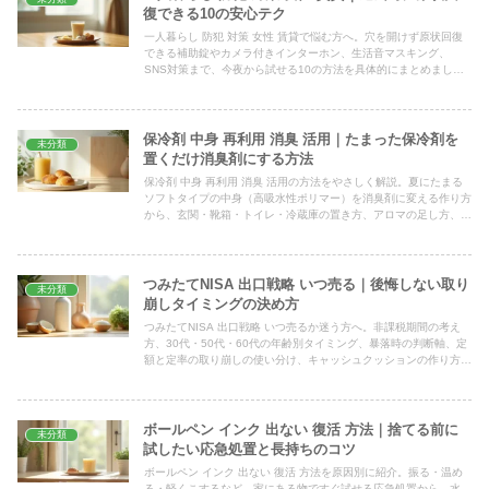
復できる10の安心テク
一人暮らし 防犯 対策 女性 賃貸で悩む方へ。穴を開けず原状回復
できる補助錠やカメラ付きインターホン、生活音マスキング、
SNS対策まで、今夜から試せる10の方法を具体的にまとめまし
た。
保冷剤 中身 再利用 消臭 活用｜たまった保冷剤を
未分類
置くだけ消臭剤にする方法
保冷剤 中身 再利用 消臭 活用の方法をやさしく解説。夏にたまる
ソフトタイプの中身（高吸水性ポリマー）を消臭剤に変える作り方
から、玄関・靴箱・トイレ・冷蔵庫の置き方、アロマの足し方、排
水に流さない安全な捨て方まで具体的にまとめました。
つみたてNISA 出口戦略 いつ売る｜後悔しない取り
未分類
崩しタイミングの決め方
つみたてNISA 出口戦略 いつ売るか迷う方へ。非課税期間の考え
方、30代・50代・60代の年齢別タイミング、暴落時の判断軸、定
額と定率の取り崩しの使い分け、キャッシュクッションの作り方ま
で家計視点でやさしく解説します。
ボールペン インク 出ない 復活 方法｜捨てる前に
未分類
試したい応急処置と長持ちのコツ
ボールペン インク 出ない 復活 方法を原因別に紹介。振る・温め
る・軽くこするなど、家にある物ですぐ試せる応急処置から、水