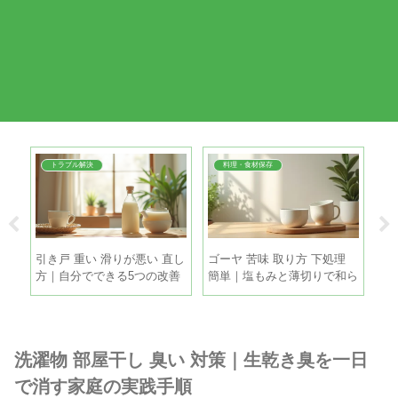
トラブル解決
料理・食材保存
方法
引き戸 重い 滑りが悪い 直し
ゴーヤ 苦味 取り方 下処理
麦
使い
方｜自分でできる5つの改善
簡単｜塩もみと薄切りで和ら
冷
策
げる手順
と
洗濯物 部屋干し 臭い 対策｜生乾き臭を一日
で消す家庭の実践手順