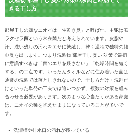
洗濯物 部屋干し 臭い 対策の原因と即効でで
きる干し方
部屋干しの嫌なニオイは「生乾き臭」と呼ばれ、主犯は
モ
ラクセラ菌
という常在菌だと考えられています。皮脂や
汗、洗い残しの汚れをエサに繁殖し、乾く過程で独特の雑
巾臭を出します。つまり洗濯物 部屋干し 臭い 対策で最初
に意識すべきは「菌のエサを残さない」「乾燥時間を短く
する」の二点です。いったんタオルなどに住み着いた菌は
通常の洗濯では落としきれないので、干し方だけ・洗剤だ
けといった単発の工夫では追いつかず、複数の対策を組み
合わせる必要があります。次のような心当たりがある家庭
は、ニオイの種を抱えたままになっていることが多いで
す。
洗濯槽や排水口の汚れが残っている