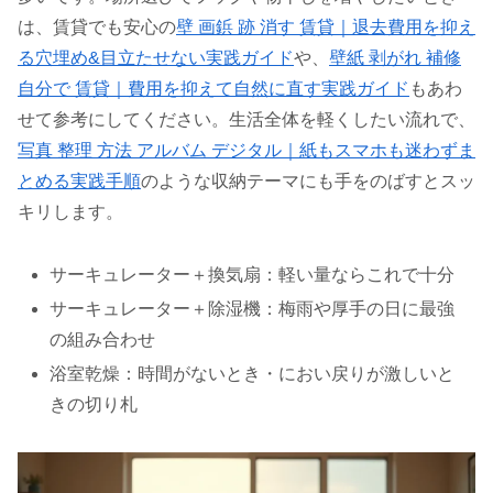
は、賃貸でも安心の
壁 画鋲 跡 消す 賃貸｜退去費用を抑え
る穴埋め&目立たせない実践ガイド
や、
壁紙 剥がれ 補修
自分で 賃貸｜費用を抑えて自然に直す実践ガイド
もあわ
せて参考にしてください。生活全体を軽くしたい流れで、
写真 整理 方法 アルバム デジタル｜紙もスマホも迷わずま
とめる実践手順
のような収納テーマにも手をのばすとスッ
キリします。
サーキュレーター＋換気扇：軽い量ならこれで十分
サーキュレーター＋除湿機：梅雨や厚手の日に最強
の組み合わせ
浴室乾燥：時間がないとき・におい戻りが激しいと
きの切り札