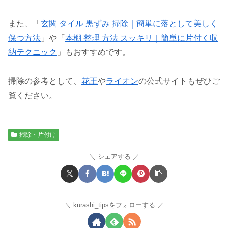
また、「
玄関 タイル 黒ずみ 掃除｜簡単に落として美しく
保つ方法
」や「
本棚 整理 方法 スッキリ｜簡単に片付く収
納テクニック
」もおすすめです。
掃除の参考として、
花王
や
ライオン
の公式サイトもぜひご
覧ください。
掃除・片付け
シェアする
kurashi_tipsをフォローする