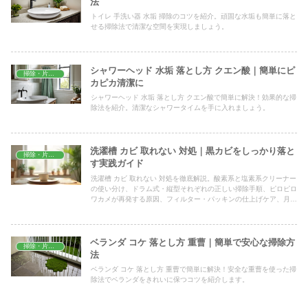
法
トイレ 手洗い器 水垢 掃除のコツを紹介。頑固な水垢も簡単に落と
せる掃除法で清潔な空間を実現しましょう。
シャワーヘッド 水垢 落とし方 クエン酸｜簡単にピ
掃除・片付け
カピカ清潔に
シャワーヘッド 水垢 落とし方 クエン酸で簡単に解決！効果的な掃
除法を紹介。清潔なシャワータイムを手に入れましょう。
洗濯槽 カビ 取れない 対処｜黒カビをしっかり落と
掃除・片付け
す実践ガイド
洗濯槽 カビ 取れない 対処を徹底解説。酸素系と塩素系クリーナー
の使い分け、ドラム式・縦型それぞれの正しい掃除手順、ピロピロ
ワカメが再発する原因、フィルター・パッキンの仕上げケア、月1
回の維持掃除のコツまでまとめて紹介します。
ベランダ コケ 落とし方 重曹｜簡単で安心な掃除方
掃除・片付け
法
ベランダ コケ 落とし方 重曹で簡単に解決！安全な重曹を使った掃
除法でベランダをきれいに保つコツを紹介します。