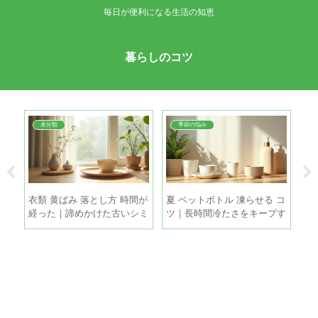
毎日が便利になる生活の知恵
暮らしのコツ
未分類
季節の悩み
夏
衣類 黄ばみ 落とし方 時間が
夏 ペットボトル 凍らせる コ
扇
る5
経った｜諦めかけた古いシミ
ツ｜長時間冷たさをキープす
｜
も家庭で復活させる方法
る5つの方法
き