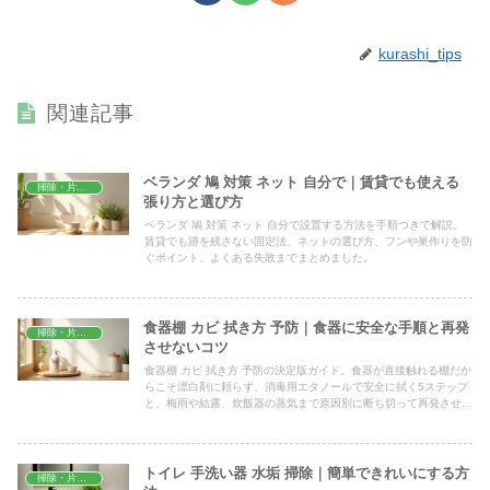
kurashi_tips
関連記事
ベランダ 鳩 対策 ネット 自分で｜賃貸でも使える
掃除・片付け
張り方と選び方
ベランダ 鳩 対策 ネット 自分で設置する方法を手順つきで解説。
賃貸でも跡を残さない固定法、ネットの選び方、フンや巣作りを防
ぐポイント、よくある失敗までまとめました。
食器棚 カビ 拭き方 予防｜食器に安全な手順と再発
掃除・片付け
させないコツ
食器棚 カビ 拭き方 予防の決定版ガイド。食器が直接触れる棚だか
らこそ漂白剤に頼らず、消毒用エタノールで安全に拭く5ステップ
と、梅雨や結露、炊飯器の蒸気まで原因別に断ち切って再発させな
い湿気コントロールのコツを家庭ですぐ試せる形でまとめました。
トイレ 手洗い器 水垢 掃除｜簡単できれいにする方
掃除・片付け