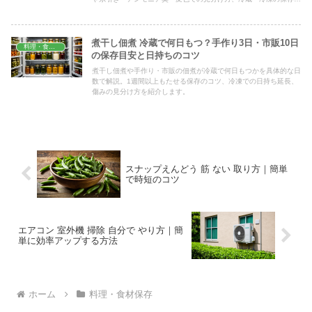
まで、家庭ですぐ役立つ知識をわかりやすくまとめました。
煮干し佃煮 冷蔵で何日もつ？手作り3日・市販10日
料理・食材保存
の保存目安と日持ちのコツ
煮干し佃煮や手作り・市販の佃煮が冷蔵で何日もつかを具体的な日
数で解説。1週間以上もたせる保存のコツ、冷凍での日持ち延長、
傷みの見分け方を紹介します。
スナップえんどう 筋 ない 取り方｜簡単
で時短のコツ
エアコン 室外機 掃除 自分で やり方｜簡
単に効率アップする方法
ホーム
料理・食材保存