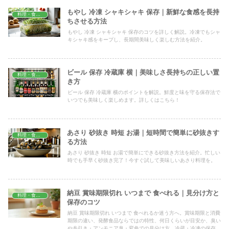
もやし 冷凍 シャキシャキ 保存｜新鮮な食感を長持
料理・食材保存
ちさせる方法
もやし 冷凍 シャキシャキ 保存のコツを詳しく解説。冷凍でもシャ
キシャキ感をキープし、長期間美味しく楽しむ方法を紹介。
ビール 保存 冷蔵庫 横｜美味しさ長持ちの正しい置
料理・食材保存
き方
ビール 保存 冷蔵庫 横のポイントを解説。鮮度と味を守る保存法で
いつでも美味しく楽しめます。詳しくはこちら！
あさり 砂抜き 時短 お湯｜短時間で簡単に砂抜きす
料理・食材保存
る方法
あさり 砂抜き 時短 お湯で簡単にできる砂抜き方法を紹介。忙しい
時でも手早く砂抜き完了！今すぐ試して美味しいあさり料理を。
納豆 賞味期限切れ いつまで 食べれる｜見分け方と
料理・食材保存
保存のコツ
納豆 賞味期限切れ いつまで 食べれるか迷う方へ。賞味期限と消費
期限の違い、発酵食品ならではの特性、何日くらいが目安か、臭い
や糸引き・アンモニア臭・変色での見分け方、冷蔵・冷凍の保存術