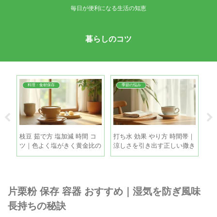
毎日が便利になる生活の知恵
暮らしのコツ
料理・食材保存
季節の悩み
 簡
枝豆 茹で方 塩加減 時間 コ
打ち水 効果 やり方 時間帯｜
引
だし
ツ｜色よく塩がきく黄金比の
涼しさを引き出す正しい撒き
方
手順
方と注意点
策
片栗粉 保存 容器 おすすめ｜湿気を防ぎ風味
長持ちの秘訣