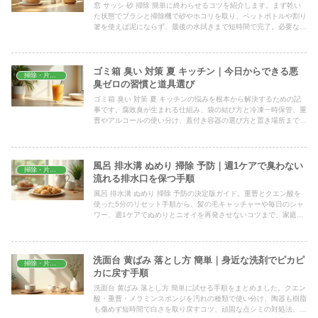
窓 サッシ 砂 掃除 簡単に終わらせるコツを紹介します。まず乾い
た状態でブラシと掃除機で砂やホコリを取り、ペットボトルや割り
箸を使えば泥にならず、最後の水拭きまで短時間で完了。必要な道
具と失敗しない手順を順番にやさしく解説します。
ゴミ箱 臭い 対策 夏 キッチン｜今日からできる悪
掃除・片付け
臭ゼロの習慣と道具選び
ゴミ箱 臭い 対策 夏 キッチンの悩みを根本から解決するための記
事です。腐敗臭が生まれる仕組み、袋の結び方と冷凍一時保管、重
曹やアルコールの使い分け、蓋付き容器の選び方と置き場所まで、
今夜から試せる具体手順をまとめました。
風呂 排水溝 ぬめり 掃除 予防｜週1ケアで臭わない
掃除・片付け
流れる排水口を保つ手順
風呂 排水溝 ぬめり 掃除 予防の決定版ガイド。重曹とクエン酸を
使った5分のリセット手順から、髪の毛キャッチャーや毎日のシャ
ワー、週1ケアでぬめりとニオイを再発させないコツまで、家庭に
あるものですぐ試せる方法をやさしく解説します。
洗面台 黄ばみ 落とし方 簡単｜身近な洗剤でピカピ
掃除・片付け
カに戻す手順
洗面台 黄ばみ 落とし方 簡単に試せる手順をまとめました。クエン
酸・重曹・メラミンスポンジを汚れの種類で使い分け、陶器も樹脂
も傷めず短時間で白さを取り戻すコツ、頑固な点シミの対処法、毎