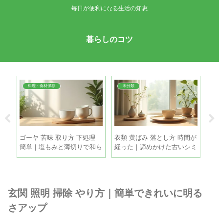
毎日が便利になる生活の知恵
暮らしのコツ
料理・食材保存
未分類
夏
ゴーヤ 苦味 取り方 下処理
衣類 黄ばみ 落とし方 時間が
玉
る5
簡単｜塩もみと薄切りで和ら
経った｜諦めかけた古いシミ
蔵
げる手順
も家庭で復活させる方法
ね
玄関 照明 掃除 やり方｜簡単できれいに明る
さアップ