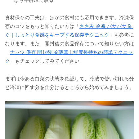
なら半解凍で絞る
食材保存の工夫は、ほかの食材にも応用できます。冷凍保
存のコツをもっと知りたい方は「
ささみ 冷凍 パサパサ 防
ぐ｜しっとり食感をキープする保存テクニック
」も参考に
なります。また、開封後の食品保存について知りたい方は
「
ナッツ 保存 開封後 冷蔵庫｜鮮度長持ちの簡単テクニッ
ク
」もチェックしてみてください。
まずは今ある白菜の状態を確認して、冷蔵で使い切れる分
と冷凍に回す分を仕分けるところから始めてみましょう。