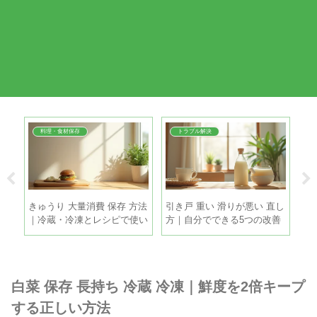
料理・食材保存
トラブル解決
 簡
きゅうり 大量消費 保存 方法
引き戸 重い 滑りが悪い 直し
扇
だし
｜冷蔵・冷凍とレシピで使い
方｜自分でできる5つの改善
｜
きるコツ
策
き
白菜 保存 長持ち 冷蔵 冷凍｜鮮度を2倍キープ
する正しい方法