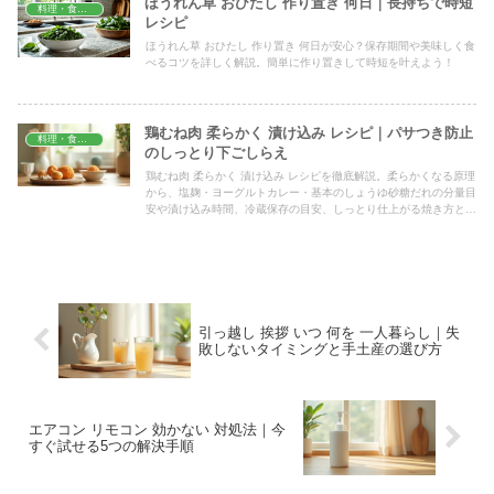
ほうれん草 おひたし 作り置き 何日｜長持ちで時短
料理・食材保存
レシピ
ほうれん草 おひたし 作り置き 何日が安心？保存期間や美味しく食
べるコツを詳しく解説。簡単に作り置きして時短を叶えよう！
鶏むね肉 柔らかく 漬け込み レシピ｜パサつき防止
料理・食材保存
のしっとり下ごしらえ
鶏むね肉 柔らかく 漬け込み レシピを徹底解説。柔らかくなる原理
から、塩麹・ヨーグルトカレー・基本のしょうゆ砂糖だれの分量目
安や漬け込み時間、冷蔵保存の目安、しっとり仕上がる焼き方と茹
で方のコツまで、家庭ですぐ試せる方法をまとめて紹介します。
引っ越し 挨拶 いつ 何を 一人暮らし｜失
敗しないタイミングと手土産の選び方
エアコン リモコン 効かない 対処法｜今
すぐ試せる5つの解決手順