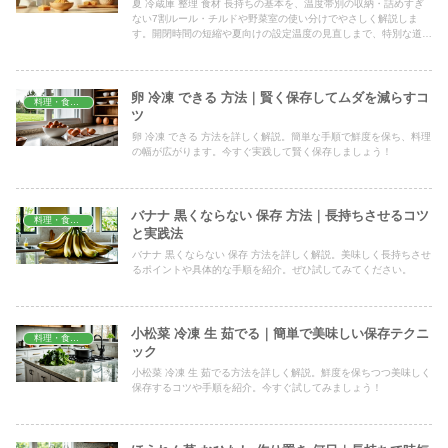
夏 冷蔵庫 整理 食材 長持ちの基本を、温度帯別の収納・詰めすぎ
ない7割ルール・チルドや野菜室の使い分けでやさしく解説しま
す。開閉時間の短縮や夏向けの設定温度の見直しまで、特別な道具
なしで今日から家庭で試せる具体策をまとめました。
卵 冷凍 できる 方法｜賢く保存してムダを減らすコ
料理・食材保存
ツ
卵 冷凍 できる 方法を詳しく解説。簡単な手順で鮮度を保ち、料理
の幅が広がります。今すぐ実践して賢く保存しましょう！
バナナ 黒くならない 保存 方法｜長持ちさせるコツ
料理・食材保存
と実践法
バナナ 黒くならない 保存 方法を詳しく解説。美味しく長持ちさせ
るポイントや具体的な手順を紹介。ぜひ試してみてください。
小松菜 冷凍 生 茹でる｜簡単で美味しい保存テクニ
料理・食材保存
ック
小松菜 冷凍 生 茹でる方法を詳しく解説。鮮度を保ちつつ美味しく
保存するコツや手順を紹介。今すぐ試してみましょう！