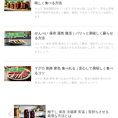
味しく食べる方法
キムチ 賞味期限切れ いつまで 大丈夫か気になる方へ。安全な見極
め方や保存方法を詳しく解説。美味しさをキープするコツも紹介し
ます。
せんべい 保存 湿気 復活｜パリッと美味しく蘇らせ
料理・食材保存
る方法
せんべい 保存 湿気 復活のコツを詳しく解説。湿気でしけったせん
べいを簡単にパリッと復活させる方法を紹介します。今すぐ試して
みましょう。
マグロ 刺身 変色 食べれる｜安心して美味しく食べ
料理・食材保存
るコツ
マグロ 刺身 変色 食べれるか不安な方へ。変色の原因や見分け方、
安全に食べるポイントを詳しく解説。ぜひチェック！
梅干し 保存 冷蔵庫 常温｜長持ちさせる
最適な方法とは