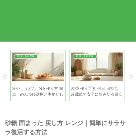
料理・食材保存
料理・食材保存
帯｜
冷やしうどん つゆ 作り方 簡
麦茶 作り置き 何日 日持ち｜
冷
撒き
単｜めんつゆ活用と本格だし
冷蔵庫で安全に飲み切る目安
簡
を5分で
と保存のコツ
霜
砂糖 固まった 戻し方 レンジ｜簡単にサラサ
ラ復活する方法