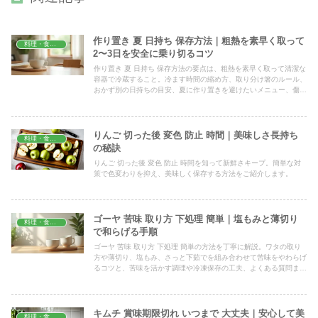
作り置き 夏 日持ち 保存方法｜粗熱を素早く取って
料理・食材保存
2〜3日を安全に乗り切るコツ
作り置き 夏 日持ち 保存方法の要点は、粗熱を素早く取って清潔な
容器で冷蔵すること。冷ます時間の縮め方、取り分け箸のルール、
おかず別の日持ちの目安、夏に作り置きを避けたいメニュー、傷み
のサインの見分け方まで家庭目線でまとめました。
りんご 切った後 変色 防止 時間｜美味しさ長持ち
料理・食材保存
の秘訣
りんご 切った後 変色 防止 時間を知って新鮮さキープ。簡単な対
策で色変わりを抑え、美味しく保存する方法をご紹介します。
ゴーヤ 苦味 取り方 下処理 簡単｜塩もみと薄切り
料理・食材保存
で和らげる手順
ゴーヤ 苦味 取り方 下処理 簡単の方法を丁寧に解説。ワタの取り
方や薄切り、塩もみ、さっと下茹でを組み合わせて苦味をやわらげ
るコツと、苦味を活かす調理や冷凍保存の工夫、よくある質問ま
で、家庭ですぐ試せる手順を目安の分量つきでまとめました。
キムチ 賞味期限切れ いつまで 大丈夫｜安心して美
料理・食材保存