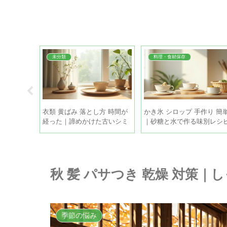
未分類
料理・食材保存
 下処理 簡
衣類 黄ばみ 落とし方 時間が
かき氷 シロップ 手作り 簡
りで和らげ
経った｜諦めかけた古いシミ
｜砂糖と水で作る味別レシ
も家庭で復活させる方法
と保存のコツ
秋 髪 パサつき 乾燥 対策
季節の悩み