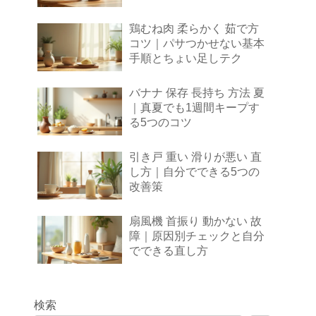
鶏むね肉 柔らかく 茹で方
コツ｜パサつかせない基本
手順とちょい足しテク
バナナ 保存 長持ち 方法 夏
｜真夏でも1週間キープす
る5つのコツ
引き戸 重い 滑りが悪い 直
し方｜自分でできる5つの
改善策
扇風機 首振り 動かない 故
障｜原因別チェックと自分
でできる直し方
検索