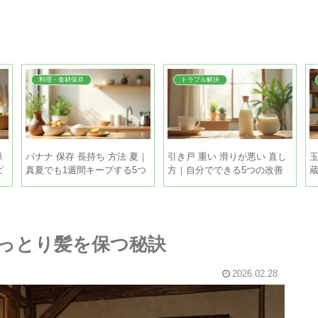
料理・食材保存
トラブル解決
単
バナナ 保存 長持ち 方法 夏｜
引き戸 重い 滑りが悪い 直し
ピ
真夏でも1週間キープする5つ
方｜自分でできる5つの改善
のコツ
策
｜しっとり髪を保つ秘訣
2026.02.28