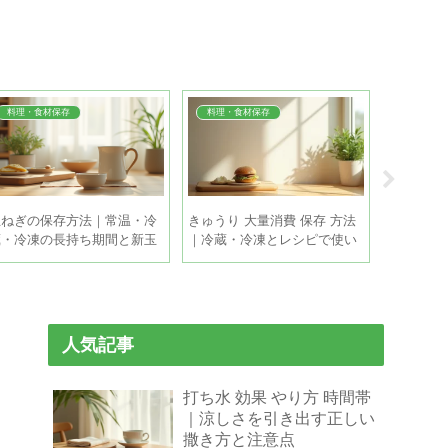
料理・食材保存
料理・食材保存
料理・食
玉ねぎの保存方法｜常温・冷
きゅうり 大量消費 保存 方法
とうもろこ
蔵・冷凍の長持ち期間と新玉
｜冷蔵・冷凍とレシピで使い
時間｜甘
ねぎの違い
きるコツ
げる本数
人気記事
打ち水 効果 やり方 時間帯
｜涼しさを引き出す正しい
撒き方と注意点