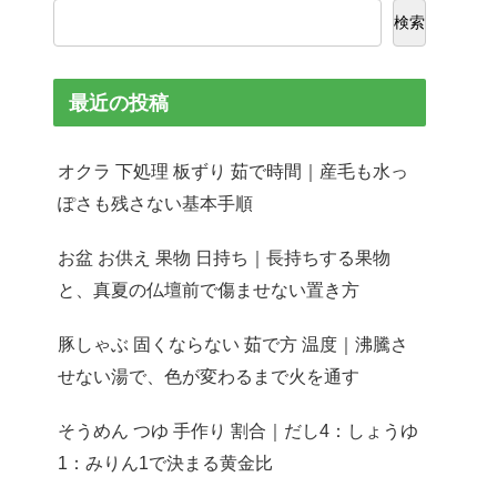
検索
最近の投稿
オクラ 下処理 板ずり 茹で時間｜産毛も水っ
ぽさも残さない基本手順
お盆 お供え 果物 日持ち｜長持ちする果物
と、真夏の仏壇前で傷ませない置き方
豚しゃぶ 固くならない 茹で方 温度｜沸騰さ
せない湯で、色が変わるまで火を通す
そうめん つゆ 手作り 割合｜だし4：しょうゆ
1：みりん1で決まる黄金比