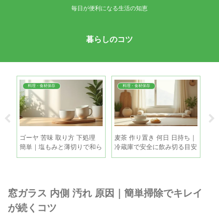
毎日が便利になる生活の知恵
暮らしのコツ
料理・食材保存
料理・食材保存
故障
ゴーヤ 苦味 取り方 下処理
麦茶 作り置き 何日 日持ち｜
引
でで
簡単｜塩もみと薄切りで和ら
冷蔵庫で安全に飲み切る目安
方
げる手順
と保存のコツ
策
窓ガラス 内側 汚れ 原因｜簡単掃除でキレイ
が続くコツ