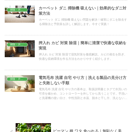
カーペット ダニ 掃除機 吸えない｜効果的なダニ対
掃除・片付け
策方法
カーペット ダニ 掃除機 吸えない問題を解決！確実にダニを除去す
る掃除法と予防策を詳しく解説します。今すぐ実践！
押入れ カビ 対策 除湿｜簡単に清潔で快適な収納を
掃除・片付け
実現
押入れ カビ 対策 除湿で湿気対策を徹底解説。カビの発生を防ぎ、
快適な収納環境を作る方法をわかりやすく紹介します。
電気毛布 洗濯 自宅 やり方｜洗える製品の見分け方
掃除・片付け
と失敗しない手順
電気毛布 洗濯 自宅 やり方の基本は、取扱説明書とタグで水洗いの
可否を確かめ、コントローラーを外してから洗うことです。手洗い
と洗濯機の使い分け、中性洗剤と水温、脱水と干し方、洗えない製
品の手入れまで、感電や断線を避ける注意点とあわせてまとめまし
た。
ピーマン 種 ワタ 食べれる｜無駄なく美