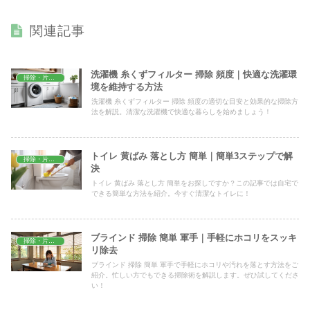
関連記事
洗濯機 糸くずフィルター 掃除 頻度｜快適な洗濯環
掃除・片付け
境を維持する方法
洗濯機 糸くずフィルター 掃除 頻度の適切な目安と効果的な掃除方
法を解説。清潔な洗濯機で快適な暮らしを始めましょう！
トイレ 黄ばみ 落とし方 簡単｜簡単3ステップで解
掃除・片付け
決
トイレ 黄ばみ 落とし方 簡単をお探しですか？この記事では自宅で
できる簡単な方法を紹介。今すぐ清潔なトイレに！
ブラインド 掃除 簡単 軍手｜手軽にホコリをスッキ
掃除・片付け
リ除去
ブラインド 掃除 簡単 軍手で手軽にホコリや汚れを落とす方法をご
紹介。忙しい方でもできる掃除術を解説します。ぜひ試してくださ
い！