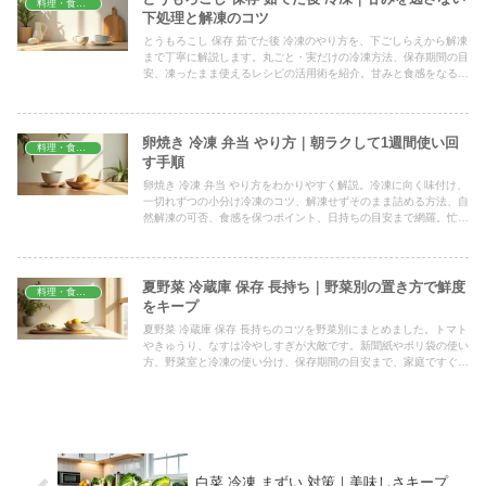
料理・食材保存
下処理と解凍のコツ
とうもろこし 保存 茹でた後 冷凍のやり方を、下ごしらえから解凍
まで丁寧に解説します。丸ごと・実だけの冷凍方法、保存期間の目
安、凍ったまま使えるレシピの活用術を紹介。甘みと食感をなるべ
く保ち、無駄なくおいしく使い切るコツがわかります。
卵焼き 冷凍 弁当 やり方｜朝ラクして1週間使い回
料理・食材保存
す手順
卵焼き 冷凍 弁当 やり方をわかりやすく解説。冷凍に向く味付け、
一切れずつの小分け冷凍のコツ、解凍せずそのまま詰める方法、自
然解凍の可否、食感を保つポイント、日持ちの目安まで網羅。忙し
い朝でも失敗しない作り置き術で、彩りのおかずを手早く用意でき
ます。
夏野菜 冷蔵庫 保存 長持ち｜野菜別の置き方で鮮度
料理・食材保存
をキープ
夏野菜 冷蔵庫 保存 長持ちのコツを野菜別にまとめました。トマト
やきゅうり、なすは冷やしすぎが大敵です。新聞紙やポリ袋の使い
方、野菜室と冷凍の使い分け、保存期間の目安まで、家庭ですぐ試
せる方法をやさしく解説していきます。
白菜 冷凍 まずい 対策｜美味しさキープ