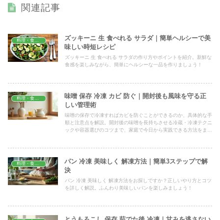
関連記事
ズッキーニ 生 食べれる サラダ｜簡単ヘルシーで美
料理・食材保存
味しい時短レシピ
ズッキーニ 生 食べれる サラダの作り方やポイントを紹介。新鮮な
食感を楽しみながら、簡単にヘルシーな一品を作りましょう！
味噌 保存 冷凍 カビ 防ぐ｜開封後も風味を守る正
料理・食材保存
しい管理術
味噌の保存で冷凍すればカビを防ぐことができるのか、具体的な手
順と注意点を解説。開封後の味噌を長持ちさせる冷蔵・冷凍テクニ
ックや容器選びのコツまで、家庭で今日から実践できる方法をまと
めました。
パン 冷凍 美味しく 解凍方法｜簡単3ステップで解
料理・食材保存
決
パン 冷凍 美味しく 解凍方法をお探しですか？正しいやり方とコツ
を詳しく解説。ふんわり美味しいパンを楽しみましょう！
とうもろこし 保存 茹でた後 冷凍｜甘みを逃さない