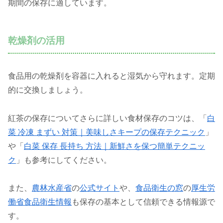
期間の保存に適しています。
乾燥剤の活用
食品用の乾燥剤を容器に入れると湿気から守れます。定期
的に交換しましょう。
紅茶の保存についてさらに詳しい食材保存のコツは、「
白
菜 冷凍 まずい 対策｜美味しさキープの保存テクニック
」
や「
白菜 保存 長持ち 方法｜新鮮さを保つ簡単テクニッ
ク
」も参考にしてください。
また、
農林水産省
の
公式サイト
や、
食品衛生の窓
の
厚生労
働省食品衛生情報
も保存の基本として信頼できる情報源で
す。