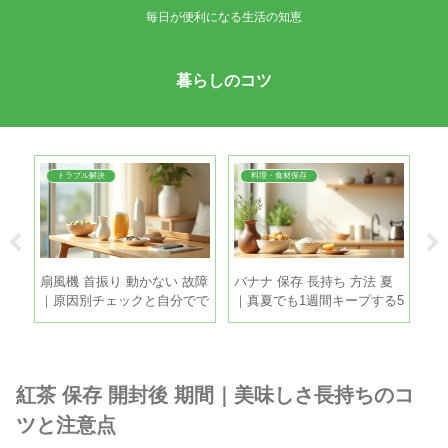
毎日が便利になる生活の知恵
暮らしのコツ
トラブル解決
料理・食材保存
方法
扇風機 首振り 動かない 故障
バナナ 保存 長持ち 方法 夏
た
使い
｜原因別チェックと自分でで
｜真夏でも1週間キープする5
失
きる直し方
つのコツ
紅茶 保存 開封後 期間｜美味しさ長持ちのコ
ツと注意点