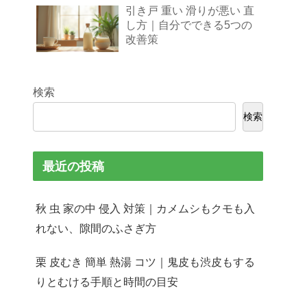
引き戸 重い 滑りが悪い 直
し方｜自分でできる5つの
改善策
検索
検索
最近の投稿
秋 虫 家の中 侵入 対策｜カメムシもクモも入
れない、隙間のふさぎ方
栗 皮むき 簡単 熱湯 コツ｜鬼皮も渋皮もする
りとむける手順と時間の目安