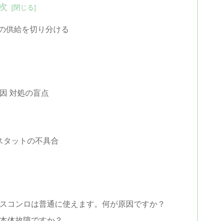
次
つの供給を切り分ける
因 対処の盲点
スタットの不具合
ガスコンロは普通に使えます。何が原因ですか？
。本体故障ですか？