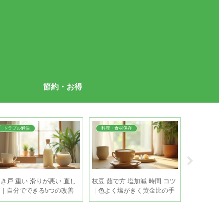
節約・お得
トラブル解決
料理・食材保存
未分類
き戸 重い 滑りが悪い 直し
枝豆 茹で方 塩加減 時間 コツ
衣類 黄ば
方｜自分でできる5つの改善
｜色よく塩がきく黄金比の手
経った｜
策
順
も家庭で