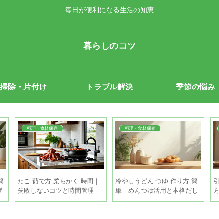
毎日が便利になる生活の知恵
暮らしのコツ
掃除・片付け
トラブル解決
季節の悩み
料理・食材保存
料理・食材保存
簡
たこ 茹で方 柔らかく 時間｜
冷やしうどん つゆ 作り方 簡
引
げ
失敗しないコツと時間管理
単｜めんつゆ活用と本格だし
を5分で