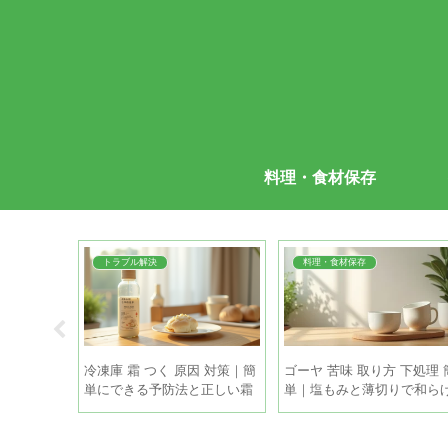
料理・食材保存
トラブル解決
料理・食材保存
らせる コ
冷凍庫 霜 つく 原因 対策｜簡
ゴーヤ 苦味 取り方 下処理 
をキープす
単にできる予防法と正しい霜
単｜塩もみと薄切りで和ら
取りの手順
る手順