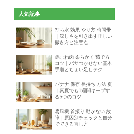
人気記事
打ち水 効果 やり方 時間帯
｜涼しさを引き出す正しい
撒き方と注意点
鶏むね肉 柔らかく 茹で方
コツ｜パサつかせない基本
手順とちょい足しテク
バナナ 保存 長持ち 方法 夏
｜真夏でも1週間キープす
る5つのコツ
扇風機 首振り 動かない 故
障｜原因別チェックと自分
でできる直し方