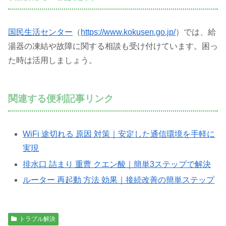
国民生活センター
（
https://www.kokusen.go.jp/
）では、給
湯器の凍結や故障に関する相談も受け付けています。困っ
た時は活用しましょう。
関連する便利記事リンク
WiFi 途切れる 原因 対策｜安定した通信環境を手軽に
実現
排水口 詰まり 重曹 クエン酸｜簡単3ステップで解決
ルーター 再起動 方法 効果｜接続改善の簡単ステップ
トラブル解決