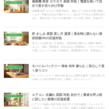
扇風機 異音 カラカラ 原因 対処｜電源を抜いて自
トラブル解決
分で直す切り分け手順
扇風機 異音 カラカラ 原因 対処を、家庭ですぐ試せる手順で解説
します。羽根のゆるみや軸のホコリ、組み立て不良など原因を切り
分け、電源を抜いてからの分解清掃・ネジの増し締め・注油の可否
まで、安全に直すコツを丁寧に紹介します。
床 きしみ 原因 直し方 賃貸｜退去時に困らない原
トラブル解決
状回復OKの応急対処
床 きしみ 原因 直し方 賃貸を、原状回復に響かない範囲で整理し
ました。湿気・季節変化・釘ゆるみなど原因別に、ベビーパウダー
や薄いゴムシートを使った静音化、家具配置の工夫、管理会社へ連
絡する目安まで、賃貸でも安心して試せる手順を解説します。
モバイルバッテリー 寿命 何年 膨らむ｜安心して長
トラブル解決
く使うコツ
モバイルバッテリー 寿命 何年 膨らむの疑問を解消！安全な使い方
や膨らんだ時の対処法を詳しく解説。今すぐチェック！
エアコン 水漏れ 原因 対処 自分で｜業者を呼ぶ前
トラブル解決
に試したい家庭の応急処置
エアコン 水漏れ 原因 対処 自分で行う方法を解説。ドレンホース
の詰まり、傾き、フィルター汚れ、結露など家庭で確認できるポイ