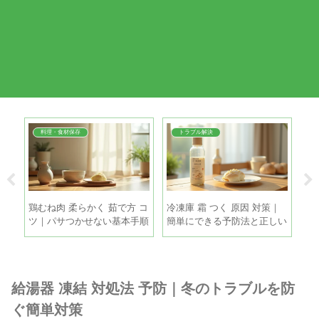
料理・食材保存
トラブル解決
帯｜
鶏むね肉 柔らかく 茹で方 コ
冷凍庫 霜 つく 原因 対策｜
冷
撒き
ツ｜パサつかせない基本手順
簡単にできる予防法と正しい
単
とちょい足しテク
霜取りの手順
を
給湯器 凍結 対処法 予防｜冬のトラブルを防
ぐ簡単対策