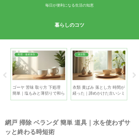
毎日が便利になる生活の知恵
暮らしのコツ
料理・食材保存
未分類
ジ
ゴーヤ 苦味 取り方 下処理
衣類 黄ばみ 落とし方 時間が
玉
仕上
簡単｜塩もみと薄切りで和ら
経った｜諦めかけた古いシミ
蔵
げる手順
も家庭で復活させる方法
ね
網戸 掃除 ベランダ 簡単 道具｜水を使わずサ
ッと終わる時短術