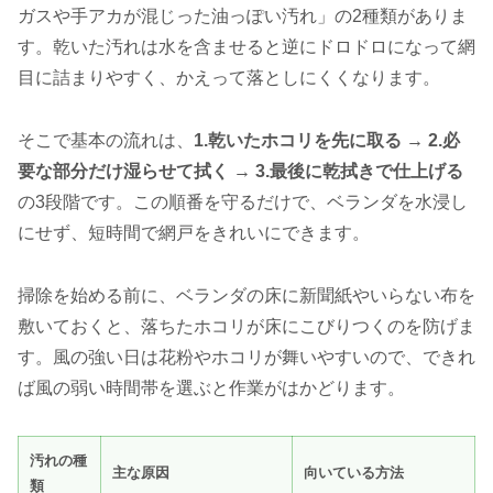
ガスや手アカが混じった油っぽい汚れ」の2種類がありま
す。乾いた汚れは水を含ませると逆にドロドロになって網
目に詰まりやすく、かえって落としにくくなります。
そこで基本の流れは、
1.乾いたホコリを先に取る → 2.必
要な部分だけ湿らせて拭く → 3.最後に乾拭きで仕上げる
の3段階です。この順番を守るだけで、ベランダを水浸し
にせず、短時間で網戸をきれいにできます。
掃除を始める前に、ベランダの床に新聞紙やいらない布を
敷いておくと、落ちたホコリが床にこびりつくのを防げま
す。風の強い日は花粉やホコリが舞いやすいので、できれ
ば風の弱い時間帯を選ぶと作業がはかどります。
汚れの種
主な原因
向いている方法
類