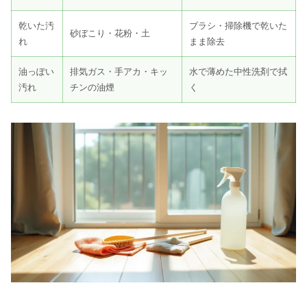
乾いた汚
ブラシ・掃除機で乾いた
砂ぼこり・花粉・土
れ
まま除去
油っぽい
排気ガス・手アカ・キッ
水で薄めた中性洗剤で拭
汚れ
チンの油煙
く