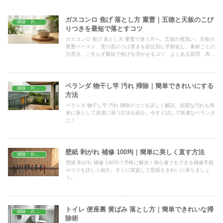
ガスコンロ 焦げ 落とし方 重曹｜五徳と天板のこび
掃除・片付け
りつきを最短で落とすコツ
ガスコンロ 焦げ 落とし方 重曹で迷う方へ。五徳の煮洗い、天板の
重曹ペースト、受け皿のつけ置きを部位別に手順化し、素材ごとの
注意点、こすらず最短で焦げを浮かせるコツ、よくある質問、再発
を防ぐ毎日の習慣まで実践的にまとめて解説します。
ベランダ 物干し竿 汚れ 掃除｜簡単できれいにする
掃除・片付け
方法
ベランダ 物干し竿 汚れ 掃除のコツを詳しく解説。頑固な汚れも簡
単に落として清潔に保つ方法を紹介。今すぐ試して快適なベランダ
に！
壁紙 剥がれ 補修 100均｜簡単に美しく直す方法
掃除・片付け
壁紙 剥がれ 補修 100均で手軽に解決！初心者でもできる補修手順
やコツを詳しく紹介。すぐに実践して壁紙をきれいに保ちましょ
う。
トイレ 便座裏 黄ばみ 落とし方｜簡単できれいな掃
掃除・片付け
除術