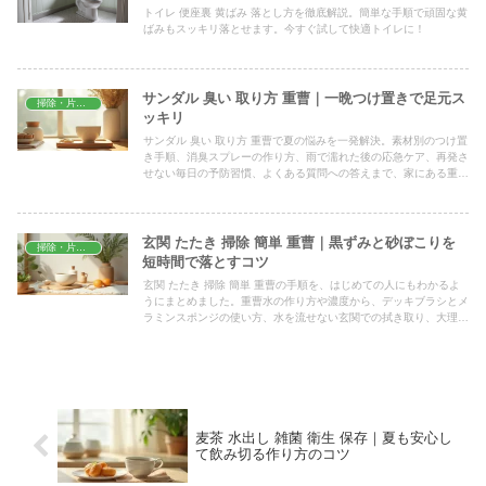
トイレ 便座裏 黄ばみ 落とし方を徹底解説。簡単な手順で頑固な黄
ばみもスッキリ落とせます。今すぐ試して快適トイレに！
サンダル 臭い 取り方 重曹｜一晩つけ置きで足元ス
掃除・片付け
ッキリ
サンダル 臭い 取り方 重曹で夏の悩みを一発解決。素材別のつけ置
き手順、消臭スプレーの作り方、雨で濡れた後の応急ケア、再発さ
せない毎日の予防習慣、よくある質問への答えまで、家にある重曹
とぬるま湯ですぐ試せる方法を実例付きでまとめました。
玄関 たたき 掃除 簡単 重曹｜黒ずみと砂ぼこりを
掃除・片付け
短時間で落とすコツ
玄関 たたき 掃除 簡単 重曹の手順を、はじめての人にもわかるよ
うにまとめました。重曹水の作り方や濃度から、デッキブラシとメ
ラミンスポンジの使い方、水を流せない玄関での拭き取り、大理石
など重曹NG素材の注意点まで、家庭ですぐ試せるコツを紹介しま
す。
麦茶 水出し 雑菌 衛生 保存｜夏も安心し
て飲み切る作り方のコツ