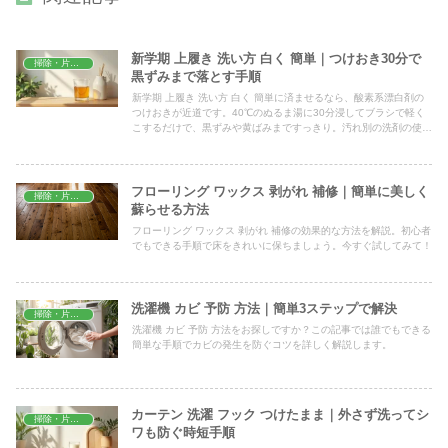
新学期 上履き 洗い方 白く 簡単｜つけおき30分で
掃除・片付け
黒ずみまで落とす手順
新学期 上履き 洗い方 白く 簡単に済ませるなら、酸素系漂白剤の
つけおきが近道です。40℃のぬるま湯に30分浸してブラシで軽く
こするだけで、黒ずみや黄ばみまですっきり。汚れ別の洗剤の使い
分けや早く乾かすコツ、洗濯機で洗う際の注意点まで新学期前に確
認できます。
フローリング ワックス 剥がれ 補修｜簡単に美しく
掃除・片付け
蘇らせる方法
フローリング ワックス 剥がれ 補修の効果的な方法を解説。初心者
でもできる手順で床をきれいに保ちましょう。今すぐ試してみて！
洗濯機 カビ 予防 方法｜簡単3ステップで解決
掃除・片付け
洗濯機 カビ 予防 方法をお探しですか？この記事では誰でもできる
簡単な手順でカビの発生を防ぐコツを詳しく解説します。
カーテン 洗濯 フック つけたまま｜外さず洗ってシ
掃除・片付け
ワも防ぐ時短手順