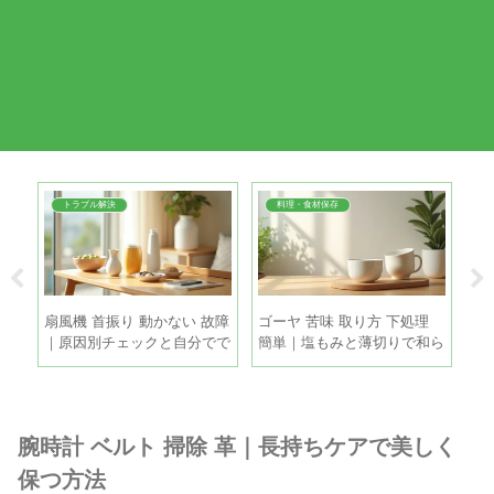
トラブル解決
料理・食材保存
・冷
扇風機 首振り 動かない 故障
ゴーヤ 苦味 取り方 下処理
打
新玉
｜原因別チェックと自分でで
簡単｜塩もみと薄切りで和ら
涼
きる直し方
げる手順
方
腕時計 ベルト 掃除 革｜長持ちケアで美しく
保つ方法