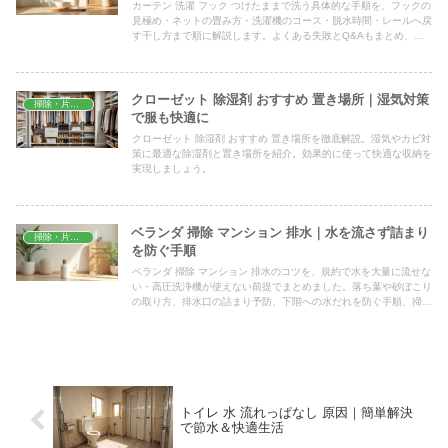
カーテン 洗濯 フック つけたままで洗う具体的な手順を、フックの
見極め・ネットの畳み方・洗濯機のコース・脱水時間・レールへ戻
す干し方まで順に解説します。よくある失敗とQ&Aもまとめ、半
日で部屋干し仕上げまで持っていける段取りを紹介します。
クローゼット 除湿剤 おすすめ 置き場所｜湿気対策
掃除・片付け
で服も快適に
クローゼット 除湿剤 おすすめ 置き場所を徹底解説。湿気やカビ対
策に最適な除湿剤と置き場所を紹介。効果的に使って快適な収納を
実現しましょう。
ベランダ 掃除 マンション 排水｜水を流さず詰まり
掃除・片付け
を防ぐ手順
ベランダ 掃除 マンション 排水のコツを、規約で水を大量に流せな
い・高圧洗浄機が使えない前提でまとめました。落ち葉や砂ぼこり
の取り方、排水口の詰まり予防、下階への水だれを防ぐ手順、掃除
頻度のめやすまで具体的に解説します。
トイレ 水 流れっぱなし 原因｜簡単解決
で節水＆快適生活