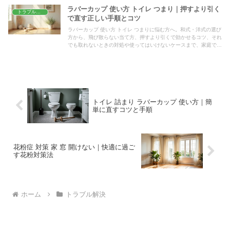
ラバーカップ 使い方 トイレ つまり｜押すより引く
トラブル解決
で直す正しい手順とコツ
ラバーカップ 使い方 トイレ つまりに悩む方へ。和式・洋式の選び
方から、飛び散らない当て方、押すより引くで効かせるコツ、それ
でも取れないときの対処や使ってはいけないケースまで、家庭です
ぐ試せる正しい手順をやさしく順番に解説します。
トイレ 詰まり ラバーカップ 使い方｜簡
単に直すコツと手順
花粉症 対策 家 窓 開けない｜快適に過ご
す花粉対策法
ホーム
トラブル解決