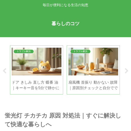
毎日が便利になる生活の知恵
暮らしのコツ
トラブル解決
トラブル解決
夏
ドア きしみ 直し方 蝶番 油
扇風機 首振り 動かない 故障
た
る5
｜キーキー音を5分で静かに
｜原因別チェックと自分でで
失
する手順
きる直し方
蛍光灯 チカチカ 原因 対処法｜すぐに解決し
て快適な暮らしへ