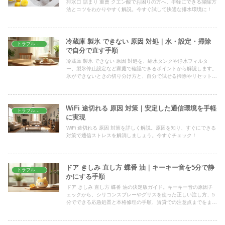
排水口 詰まり 重曹 クエン酸でお困りの方へ。手軽にできる掃除方
法とコツをわかりやすく解説。今すぐ試して快適な排水環境に！
冷蔵庫 製氷 できない 原因 対処｜水・設定・掃除
トラブル解決
で自分で直す手順
冷蔵庫 製氷 できない 原因 対処を、給水タンクや浄水フィルタ
ー、製氷停止設定など家庭で確認できるポイントから解説します。
氷ができないときの切り分け方と、自分で試せる掃除やリセットの
手順、修理が必要なケースの見分け方まで具体的にまとめました。
WiFi 途切れる 原因 対策｜安定した通信環境を手軽
トラブル解決
に実現
WiFi 途切れる 原因 対策を詳しく解説。原因を知り、すぐにできる
対策で通信ストレスを解消しましょう。今すぐチェック！
ドア きしみ 直し方 蝶番 油｜キーキー音を5分で静
トラブル解決
かにする手順
ドア きしみ 直し方 蝶番 油の決定版ガイド。キーキー音の原因チ
ェックから、シリコンスプレーやグリスを使った正しい注し方、5
分でできる応急処置と本格修理の手順、賃貸での注意点までをまと
めて解説します。今日から静かなドアに。