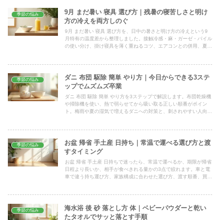
9月 まだ暑い 寝具 選び方｜残暑の寝苦しさと明け
季節の悩み
方の冷えを両方しのぐ
9月 まだ暑い 寝具 選び方を、日中の暑さと明け方の冷えという9
月特有の温度差から整理しました。接触冷感・麻・ガーゼ・パイル
の使い分け、掛け寝具を薄く重ねるコツ、エアコンとの併用、夏物
を洗って片づけるタイミングまで、今夜から試せる形でまとめてい
ます。
ダニ 布団 駆除 簡単 やり方｜今日からできる3ステ
季節の悩み
ップでムズムズ卒業
ダニ 布団 駆除 簡単 やり方を3ステップで解説します。布団乾燥機
や掃除機を使い、熱で弱らせてから吸い取る正しい順番がポイン
ト。梅雨や夏の湿気で増えるダニへの対策と、刺されやすい人向け
の予防習慣、頻度の目安まで具体的に紹介します。
お盆 帰省 手土産 日持ち｜常温で運べる選び方と渡
季節の悩み
すタイミング
お盆 帰省 手土産 日持ちで迷ったら、常温で運べるか、期限が帰省
日程より長いか、相手が食べきれる量かの3点で絞れます。車と電
車で違う持ち運び方、家族構成に合わせた選び方、渡す順番、買い
忘れたときの現地調達まで具体的にまとめました。
海水浴 後 砂 落とし方 体｜ベビーパウダーと乾い
季節の悩み
たタオルでサッと落とす手順