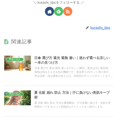
kurashi_tipsをフォローする
kurashi_tips
関連記事
日傘 選び方 遮光 遮熱 違い｜迷わず選べる涼しい
季節の悩み
一本の見つけ方
日傘 選び方 遮光 遮熱 違いをやさしく解説。遮光は光と紫外線、
遮熱は熱をさえぎる別の機能です。遮光率とUVカット率の見方、
外は淡色・内は濃色の色えらび、目的別のチェックポイントまで整
理。自分にぴったりの一本を、迷わず選べるようになります。
夏 化粧 崩れ 防止 方法｜汗に負けない美肌キープ
季節の悩み
術
夏 化粧 崩れ 防止 方法を徹底解説。汗や皮脂に負けず、化粧を長
時間キープするコツと実践的なテクニックをご紹介します。