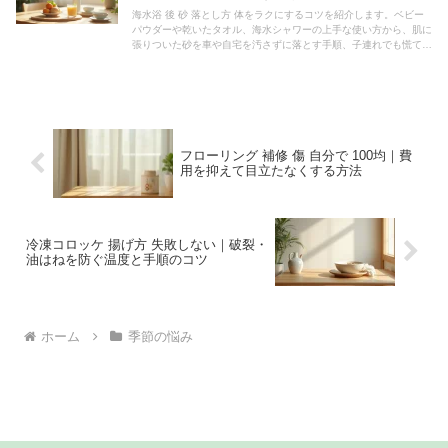
海水浴 後 砂 落とし方 体をラクにするコツを紹介します。ベビー
パウダーや乾いたタオル、海水シャワーの上手な使い方から、肌に
張りついた砂を車や自宅を汚さずに落とす手順、子連れでも慌てな
い時短ワザまで、具体的にまとめました。
フローリング 補修 傷 自分で 100均｜費
用を抑えて目立たなくする方法
冷凍コロッケ 揚げ方 失敗しない｜破裂・
油はねを防ぐ温度と手順のコツ
ホーム
季節の悩み