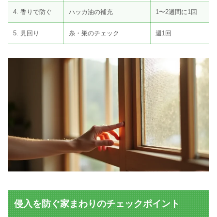
4. 香りで防ぐ
ハッカ油の補充
1〜2週間に1回
5. 見回り
糸・巣のチェック
週1回
侵入を防ぐ家まわりのチェックポイント