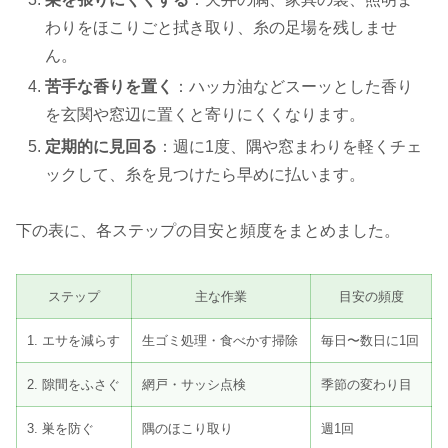
わりをほこりごと拭き取り、糸の足場を残しませ
ん。
苦手な香りを置く
：ハッカ油などスーッとした香り
を玄関や窓辺に置くと寄りにくくなります。
定期的に見回る
：週に1度、隅や窓まわりを軽くチェ
ックして、糸を見つけたら早めに払います。
下の表に、各ステップの目安と頻度をまとめました。
ステップ
主な作業
目安の頻度
1. エサを減らす
生ゴミ処理・食べかす掃除
毎日〜数日に1回
2. 隙間をふさぐ
網戸・サッシ点検
季節の変わり目
3. 巣を防ぐ
隅のほこり取り
週1回