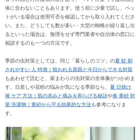
体に合わないこともあります。使う前に少量で試し、ペッ
トがいる場合は使用可否を確認してから取り入れてくださ
い。また、どうしても数が多い・大型の蜘蛛が繰り返し出
るといった場合は、無理をせず専門業者や自治体の窓口に
相談するのも一つの方法です。
季節の虫対策としては、同じ「暮らしのコツ」の
夏 蚊 刺
されやすい 人 特徴｜狙われる原因と今日からできる対策
もあわせて読むと、家まわりの虫対策の全体像がつかめま
す。日差しや花粉の悩みが気になる季節なら、
夏 日焼け
後 ケア 方法｜肌の赤みと痛みを和らげる秘訣
や
春 黄砂 対
策 洗濯物｜黄砂から守る効果的な方法
も参考になりま
す。