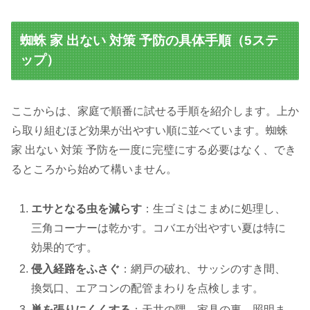
蜘蛛 家 出ない 対策 予防の具体手順（5ステ
ップ）
ここからは、家庭で順番に試せる手順を紹介します。上か
ら取り組むほど効果が出やすい順に並べています。蜘蛛
家 出ない 対策 予防を一度に完璧にする必要はなく、でき
るところから始めて構いません。
エサとなる虫を減らす
：生ゴミはこまめに処理し、
三角コーナーは乾かす。コバエが出やすい夏は特に
効果的です。
侵入経路をふさぐ
：網戸の破れ、サッシのすき間、
換気口、エアコンの配管まわりを点検します。
巣を張りにくくする
：天井の隅、家具の裏、照明ま