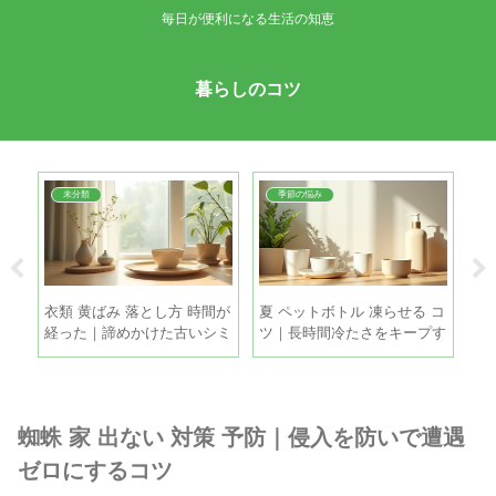
毎日が便利になる生活の知恵
暮らしのコツ
未分類
季節の悩み
方法
衣類 黄ばみ 落とし方 時間が
夏 ペットボトル 凍らせる コ
冷
使い
経った｜諦めかけた古いシミ
ツ｜長時間冷たさをキープす
簡
も家庭で復活させる方法
る5つの方法
霜
蜘蛛 家 出ない 対策 予防｜侵入を防いで遭遇
ゼロにするコツ