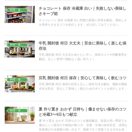
チョコレート 保存 冷蔵庫 白い｜失敗しない美味し
料理・食材保存
さキープ術
チョコレート 保存 冷蔵庫 白い問題の原因と対策を解説。美味しさ
を長持ちさせるコツを紹介します。ぜひ試してみてください。
牛乳 開封後 何日 大丈夫｜安全に美味しく楽しむ保
料理・食材保存
存法
牛乳 開封後 何日 大丈夫か知りたい方へ。保存のコツや判断基準を
解説。正しい管理で無駄なく使い切ろう！
豆乳 開封後 何日 保存｜安心して美味しく飲むコツ
料理・食材保存
豆乳 開封後 何日 保存の目安と正しい保存方法を解説。腐敗や風味
劣化を防ぎ、安心して美味しく飲むためのポイントも紹介します。
夏 作り置き おかず 日持ち｜傷ませない保存のコツ
料理・食材保存
と冷蔵3〜4日もつ献立
夏 作り置き おかず 日持ちのコツを徹底解説。気温が高い季節でも
傷みにくい味付けや粗熱の取り方、冷蔵・冷凍の保存目安、清潔な
容器選びや冷蔵庫の使い方まで、家庭ですぐ実践できる方法を具体