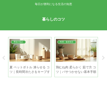
毎日が便利になる生活の知恵
暮らしのコツ
季節の悩み
料理・食材保存
油
夏 ペットボトル 凍らせる コ
鶏むね肉 柔らかく 茹で方 コ
ゴ
に
ツ｜長時間冷たさをキープす
ツ｜パサつかせない基本手順
簡
る5つの方法
とちょい足しテク
げ