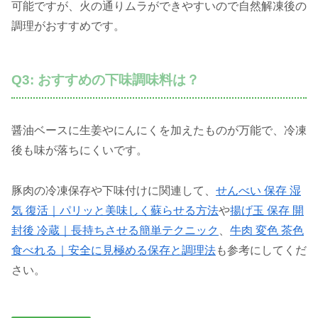
可能ですが、火の通りムラができやすいので自然解凍後の
調理がおすすめです。
Q3: おすすめの下味調味料は？
醤油ベースに生姜やにんにくを加えたものが万能で、冷凍
後も味が落ちにくいです。
豚肉の冷凍保存や下味付けに関連して、
せんべい 保存 湿
気 復活｜パリッと美味しく蘇らせる方法
や
揚げ玉 保存 開
封後 冷蔵｜長持ちさせる簡単テクニック
、
牛肉 変色 茶色
食べれる｜安全に見極める保存と調理法
も参考にしてくだ
さい。