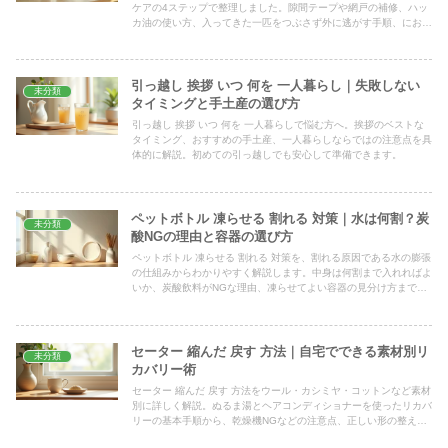
ケアの4ステップで整理しました。隙間テープや網戸の補修、ハッ
カ油の使い方、入ってきた一匹をつぶさず外に逃がす手順、におい
が残ったときの応急処置まで、家庭で今夜から試せる方法をまとめ
ます。
引っ越し 挨拶 いつ 何を 一人暮らし｜失敗しない
未分類
タイミングと手土産の選び方
引っ越し 挨拶 いつ 何を 一人暮らしで悩む方へ。挨拶のベストな
タイミング、おすすめの手土産、一人暮らしならではの注意点を具
体的に解説。初めての引っ越しでも安心して準備できます。
ペットボトル 凍らせる 割れる 対策｜水は何割？炭
未分類
酸NGの理由と容器の選び方
ペットボトル 凍らせる 割れる 対策を、割れる原因である水の膨張
の仕組みからわかりやすく解説します。中身は何割まで入れればよ
いか、炭酸飲料がNGな理由、凍らせてよい容器の見分け方まで、
家庭ですぐ実践できる具体策をまとめました。
セーター 縮んだ 戻す 方法｜自宅でできる素材別リ
未分類
カバリー術
セーター 縮んだ 戻す 方法をウール・カシミヤ・コットンなど素材
別に詳しく解説。ぬるま湯とヘアコンディショナーを使ったリカバ
リーの基本手順から、乾燥機NGなどの注意点、正しい形の整え方
と平干しのコツまで順を追って紹介します。