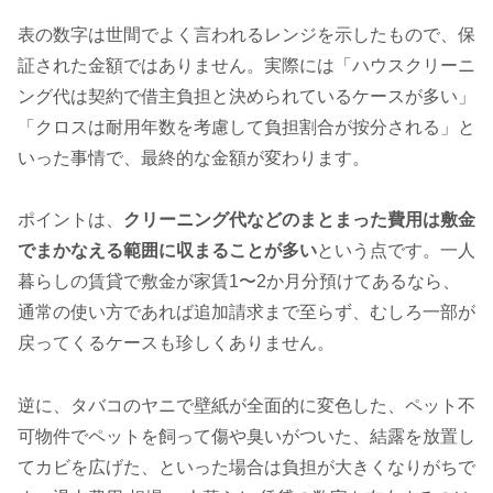
表の数字は世間でよく言われるレンジを示したもので、保
証された金額ではありません。実際には「ハウスクリーニ
ング代は契約で借主負担と決められているケースが多い」
「クロスは耐用年数を考慮して負担割合が按分される」と
いった事情で、最終的な金額が変わります。
ポイントは、
クリーニング代などのまとまった費用は敷金
でまかなえる範囲に収まることが多い
という点です。一人
暮らしの賃貸で敷金が家賃1〜2か月分預けてあるなら、
通常の使い方であれば追加請求まで至らず、むしろ一部が
戻ってくるケースも珍しくありません。
逆に、タバコのヤニで壁紙が全面的に変色した、ペット不
可物件でペットを飼って傷や臭いがついた、結露を放置し
てカビを広げた、といった場合は負担が大きくなりがちで