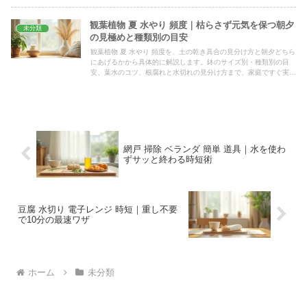
観葉植物 夏 水やり 頻度｜枯らさず元気を保つ朝夕
未分類
の見極めと種類別の目安
観葉植物 夏 水やり 頻度を、土の乾き具合の見分け方と朝夕どちら
にあげるかから具体的に解説します。鉢のサイズ別・種類別の目
安、葉水のコツ、根腐れと水切れの見分け方まで、家庭ですぐ実践
できる夏の水やり術を一つにまとめました。
網戸 掃除 ベランダ 簡単 道具｜水を使わ
ずサッと終わる時短術
豆腐 水切り 電子レンジ 時短｜重し不要
で10分の最速ワザ
ホーム
未分類