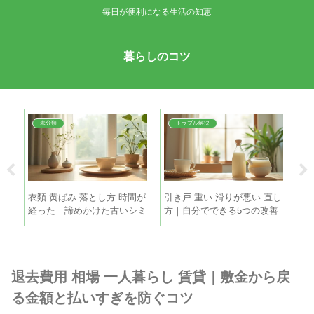
毎日が便利になる生活の知恵
暮らしのコツ
未分類
トラブル解決
簡単
衣類 黄ばみ 落とし方 時間が
引き戸 重い 滑りが悪い 直し
鶏
シピ
経った｜諦めかけた古いシミ
方｜自分でできる5つの改善
ツ
も家庭で復活させる方法
策
と
退去費用 相場 一人暮らし 賃貸｜敷金から戻
る金額と払いすぎを防ぐコツ