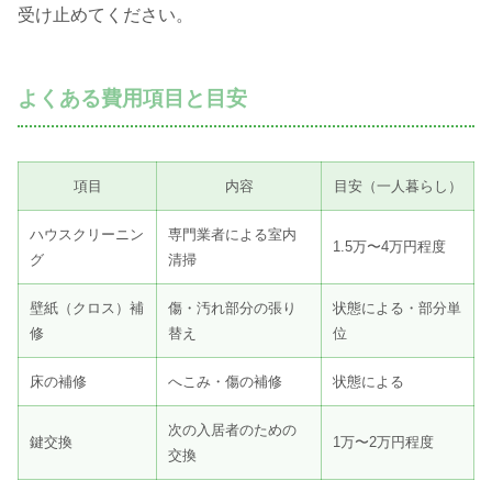
受け止めてください。
よくある費用項目と目安
項目
内容
目安（一人暮らし）
ハウスクリーニン
専門業者による室内
1.5万〜4万円程度
グ
清掃
壁紙（クロス）補
傷・汚れ部分の張り
状態による・部分単
修
替え
位
床の補修
へこみ・傷の補修
状態による
次の入居者のための
鍵交換
1万〜2万円程度
交換