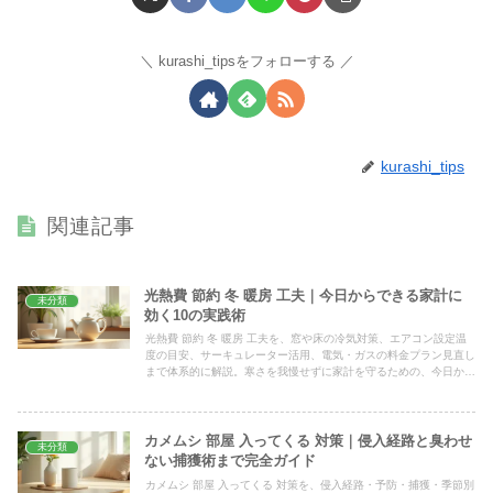
kurashi_tipsをフォローする
kurashi_tips
関連記事
光熱費 節約 冬 暖房 工夫｜今日からできる家計に
未分類
効く10の実践術
光熱費 節約 冬 暖房 工夫を、窓や床の冷気対策、エアコン設定温
度の目安、サーキュレーター活用、電気・ガスの料金プラン見直し
まで体系的に解説。寒さを我慢せずに家計を守るための、今日から
試せる冬の暖房術を具体例つきで詳しくまとめました。
カメムシ 部屋 入ってくる 対策｜侵入経路と臭わせ
未分類
ない捕獲術まで完全ガイド
カメムシ 部屋 入ってくる 対策を、侵入経路・予防・捕獲・季節別