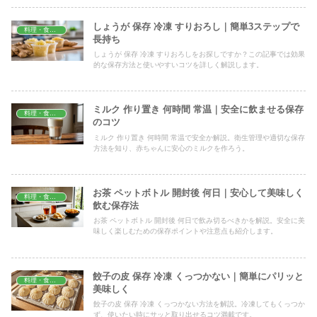
しょうが 保存 冷凍 すりおろし｜簡単3ステップで
料理・食材保存
長持ち
しょうが 保存 冷凍 すりおろしをお探しですか？この記事では効果
的な保存方法と使いやすいコツを詳しく解説します。
ミルク 作り置き 何時間 常温｜安全に飲ませる保存
料理・食材保存
のコツ
ミルク 作り置き 何時間 常温で安全か解説。衛生管理や適切な保存
方法を知り、赤ちゃんに安心のミルクを作ろう。
お茶 ペットボトル 開封後 何日｜安心して美味しく
料理・食材保存
飲む保存法
お茶 ペットボトル 開封後 何日で飲み切るべきかを解説。安全に美
味しく楽しむための保存ポイントや注意点も紹介します。
餃子の皮 保存 冷凍 くっつかない｜簡単にパリッと
料理・食材保存
美味しく
餃子の皮 保存 冷凍 くっつかない方法を解説。冷凍してもくっつか
ず、使いたい時にサッと取り出せるコツ満載です。