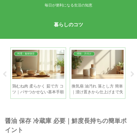
毎日が便利になる生活の知恵
暮らしのコツ
料理・食材保存
掃除・片付け
・冷
鶏むね肉 柔らかく 茹で方 コ
換気扇 油汚れ 落とし方 簡単
た
新玉
ツ｜パサつかせない基本手順
｜浸け置きから仕上げまで失
失
とちょい足しテク
敗しない時短掃除
醤油 保存 冷蔵庫 必要｜鮮度長持ちの簡単ポ
イント