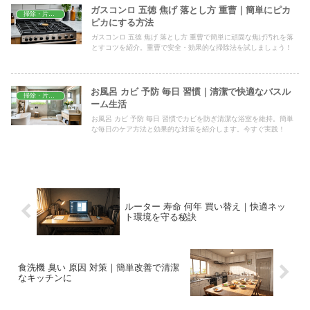
ガスコンロ 五徳 焦げ 落とし方 重曹｜簡単にピカ
掃除・片付け
ピカにする方法
ガスコンロ 五徳 焦げ 落とし方 重曹で簡単に頑固な焦げ汚れを落
とすコツを紹介。重曹で安全・効果的な掃除法を試しましょう！
お風呂 カビ 予防 毎日 習慣｜清潔で快適なバスル
掃除・片付け
ーム生活
お風呂 カビ 予防 毎日 習慣でカビを防ぎ清潔な浴室を維持。簡単
な毎日のケア方法と効果的な対策を紹介します。今すぐ実践！
ルーター 寿命 何年 買い替え｜快適ネッ
ト環境を守る秘訣
食洗機 臭い 原因 対策｜簡単改善で清潔
なキッチンに