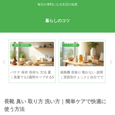
毎日が便利になる生活の知恵
暮らしのコツ
料理・食材保存
トラブル解決
油
バナナ 保存 長持ち 方法 夏
扇風機 首振り 動かない 故障
た
に
｜真夏でも1週間キープする5
｜原因別チェックと自分でで
失
つのコツ
きる直し方
長靴 臭い 取り方 洗い方｜簡単ケアで快適に
使う方法