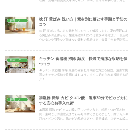
理由、夏場の自然発火を防ぐ水の一手間、自治体回収の使い方ま
で、凝固剤なしで安全に捨てるコツを解説します。
枕 汗 黄ばみ 洗い方｜素材別に落とす手順と予防の
掃除・片付け
コツ
枕 汗 黄ばみ 洗い方を素材別にやさしく解説します。夏の寝汗によ
る黄ばみの正体から、酸素系漂白剤のつけ置きや部分洗い、低反発
ウレタンや羽毛など洗えない素材の見分け方、毎日できる予防習慣
まで、家庭ですぐ試せる手順をまとめました。
キッチン 食器棚 掃除 頻度｜快適で清潔な収納を保
掃除・片付け
つコツ
キッチン 食器棚 掃除 頻度の目安と具体的な方法を解説。清潔で快
適なキッチン収納を目指しましょう。すぐに始められる掃除術も紹
介！
加湿器 掃除 カビ クエン酸｜週末30分でピカピカに
掃除・片付け
する安心お手入れ術
加湿器 掃除 カビ クエン酸の正しい使い方を、頻度・つけ置き時
間・素材ごとの注意点までわかりやすくまとめました。白いカルキ
汚れとピンク汚れ、黒カビの見分け方や、超音波式・スチーム式の
違い、再発させないための毎日の習慣も紹介します。