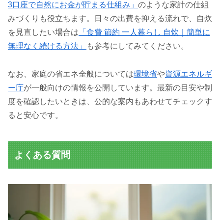
3口座で自然にお金が貯まる仕組み」
のような家計の仕組
みづくりも役立ちます。日々の出費を抑える流れで、自炊
を見直したい場合は
「食費 節約 一人暮らし 自炊｜簡単に
無理なく続ける方法」
も参考にしてみてください。
なお、家庭の省エネ全般については
環境省
や
資源エネルギ
ー庁
が一般向けの情報を公開しています。最新の目安や制
度を確認したいときは、公的な案内もあわせてチェックす
ると安心です。
よくある質問