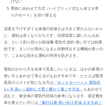
けない
季節に合わせて方式（ハイブリッド式なら省エネ寄
りのモード）を切り替える
湿度を下げすぎても体感の快適さは大きく変わらないわり
に、運転は長くなりがちです。目標湿度に届いたら止め
る、という割り切りが除湿機 電気代 節約 使い方では効果
的です。タンクが満水になると自動停止する機種が多いの
で、こまめな排水も運転の停滞を防ぎます。
電気のかかり方を全体で見直したいときは、ほかの家電の
使い方とあわせて考えるのもおすすめです。たとえば暖房
器具のコストが気になる方は
「ホットカーペット 電気代
1ヶ月 高い｜節約して賢く暖かく過ごす方法」
もあわせて
読むと、家全体の電気代対策の参考になります。固定費全
体を整えたい方には
「銀行口座 使い分け 貯金 おすすめ｜