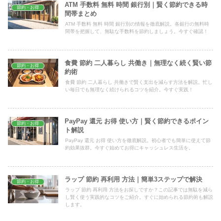
ATM 手数料 無料 時間 銀行別｜賢く節約できる時
節約・お得
間帯まとめ
ATM 手数料 無料 時間 銀行別の情報を徹底解説。各銀行の無料時
間帯を把握して、無駄な手数料を節約しましょう。今すぐ確認！
食費 節約 二人暮らし 共働き｜無理なく続く賢い節
節約・お得
約術
食費 節約 二人暮らし 共働きで賢く支出を減らす方法を解説。忙し
い毎日でも無理なく続けられるコツを紹介。今すぐ実践！
PayPay 還元 お得 使い方｜賢く節約できるポイン
節約・お得
ト解説
PayPay 還元 お得 使い方を徹底解説。初心者でも簡単に使えて節
約効果抜群。今すぐ始めてお得にキャッシュレス生活を。
ラップ 節約 再利用 方法｜簡単3ステップで解決
節約・お得
ラップ 節約 再利用 方法をお探しですか？この記事では無駄を減ら
し賢く使う実践的なコツをご紹介。すぐに始められる節約術も解説
します。