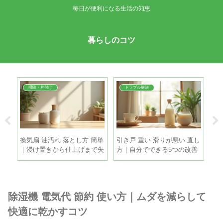
毎日が便利になる生活の知恵
暮らしのコツ
掃除・片付け
トラブル解決
 コ
換気扇 油汚れ 落とし方 簡単
引き戸 重い 滑りが悪い 直し
と
手順
｜浸け置きから仕上げまで失
方｜自分でできる5つの改善
時
敗しない時短掃除
策
げ
除湿機 電気代 節約 使い方｜ムダを減らして
快適に乾かすコツ