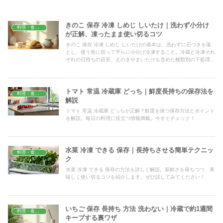
きのこ 保存 冷凍 しめじ しいたけ｜洗わず小分け
料理・食材保存
が正解、凍ったまま使い切るコツ
きのこ 保存 冷凍 しめじ しいたけの基本は、洗わずに石づきを落
とし、使う形に切って平らに小分け冷凍すること。冷蔵と冷凍それ
ぞれの日持ちの目安、えのきやまいたけも含めた種類別の下処理、
解凍せず凍ったまま加熱して水っぽくさせない使い方までまとめま
した。
トマト 常温 冷蔵庫 どっち｜鮮度長持ちの保存法を
料理・食材保存
解説
トマト 常温 冷蔵庫 どっちが正解？鮮度を保つ保存方法とポイント
を解説。毎日の料理に役立つ情報満載。今すぐチェック！
水菜 冷凍 できる 保存｜長持ちさせる簡単テクニッ
料理・食材保存
ク
水菜 冷凍 できる 保存の方法を詳しく解説。新鮮さを保ちつつ、美
味しく使い切るコツを紹介します。ぜひ試してみてください！
いちご 保存 長持ち 方法 洗わない｜冷蔵で約1週間
料理・食材保存
キープする裏ワザ