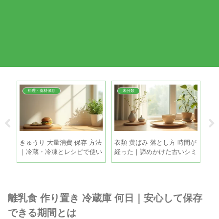
料理・食材保存
未分類
簡単
きゅうり 大量消費 保存 方法
衣類 黄ばみ 落とし方 時間が
鶏
で失
｜冷蔵・冷凍とレシピで使い
経った｜諦めかけた古いシミ
ツ
きるコツ
も家庭で復活させる方法
と
離乳食 作り置き 冷蔵庫 何日｜安心して保存
できる期間とは