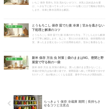
いちご 保存 長持ち 方法 洗わないがコツ。水気と詰め込みを避
け、ヘタを下に並べてキッチンペーパーを敷くだけで風味が長持ち
します。冷凍と酢水活用法も解説。
とうもろこし 保存 茹でた後 冷凍｜甘みを逃さない
料理・食材保存
下処理と解凍のコツ
とうもろこし 保存 茹でた後 冷凍のやり方を、下ごしらえから解凍
まで丁寧に解説します。丸ごと・実だけの冷凍方法、保存期間の目
安、凍ったまま使えるレシピの活用術を紹介。甘みと食感をなるべ
く保ち、無駄なくおいしく使い切るコツがわかります。
新米 保存 方法 虫 対策｜袋のままはNG、密閉と野
料理・食材保存
菜室で守る秋の一袋
新米 保存 方法 虫 対策の基本は、買った袋のまま置かないこと。
米袋の空気穴は虫の通り道です。密閉容器へ移して野菜室で冷やす
5ステップ、虫が動きにくくなる温度、唐辛子やわさび系防虫剤の
使いどころ、虫が湧いた米を食べてよいかの線引きまで解説しま
す。
らっきょう 保存 冷蔵庫 期間｜長持ちさ
せるコツと注意点