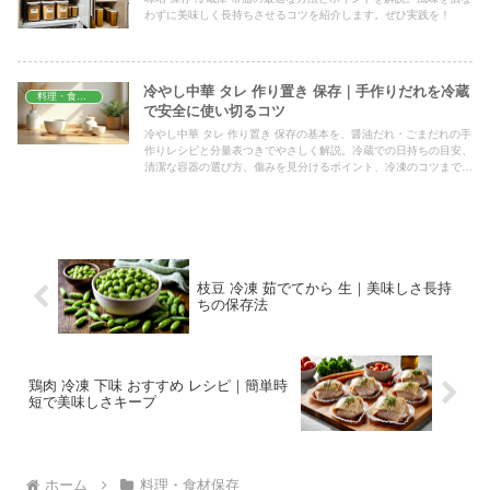
わずに美味しく長持ちさせるコツを紹介します。ぜひ実践を！
冷やし中華 タレ 作り置き 保存｜手作りだれを冷蔵
料理・食材保存
で安全に使い切るコツ
冷やし中華 タレ 作り置き 保存の基本を、醤油だれ・ごまだれの手
作りレシピと分量表つきでやさしく解説。冷蔵での日持ちの目安、
清潔な容器の選び方、傷みを見分けるポイント、冷凍のコツまで、
家庭ですぐ実践できる方法を具体的にまとめました。
枝豆 冷凍 茹でてから 生｜美味しさ長持
ちの保存法
鶏肉 冷凍 下味 おすすめ レシピ｜簡単時
短で美味しさキープ
ホーム
料理・食材保存