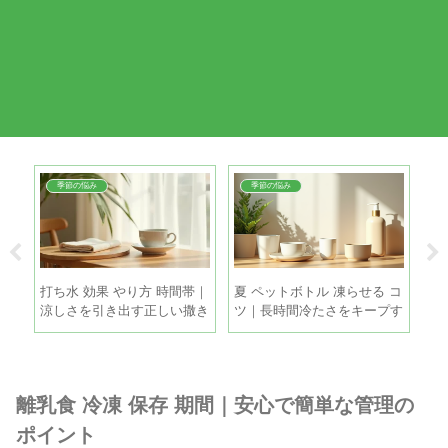
季節の悩み
季節の悩み
コ
打ち水 効果 やり方 時間帯｜
夏 ペットボトル 凍らせる コ
麦
比の
涼しさを引き出す正しい撒き
ツ｜長時間冷たさをキープす
冷
方と注意点
る5つの方法
と
離乳食 冷凍 保存 期間｜安心で簡単な管理の
ポイント