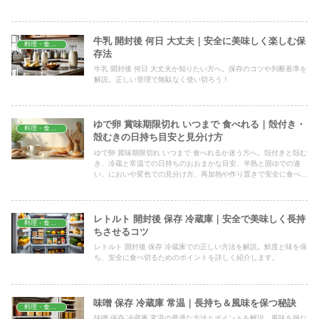
牛乳 開封後 何日 大丈夫｜安全に美味しく楽しむ保
料理・食材保存
存法
牛乳 開封後 何日 大丈夫か知りたい方へ。保存のコツや判断基準を
解説。正しい管理で無駄なく使い切ろう！
ゆで卵 賞味期限切れ いつまで 食べれる｜殻付き・
料理・食材保存
殻むきの日持ち目安と見分け方
ゆで卵 賞味期限切れ いつまで 食べれるか迷う方へ。殻付きと殻む
き、冷蔵と常温での日持ちのおおまかな目安、半熟と固ゆでの違
い、においや変色での見分け方、再加熱や作り置きで安全に食べる
ための注意点までやさしく整理しました。心配なときの確認先も紹
介します。
レトルト 開封後 保存 冷蔵庫｜安全で美味しく長持
料理・食材保存
ちさせるコツ
レトルト 開封後 保存 冷蔵庫での正しい方法を解説。鮮度と味を保
ち、安全に食べ切るためのポイントを詳しく紹介します。
味噌 保存 冷蔵庫 常温｜長持ち＆風味を保つ秘訣
料理・食材保存
味噌 保存 冷蔵庫 常温の最適な方法とポイントを解説。風味を損な