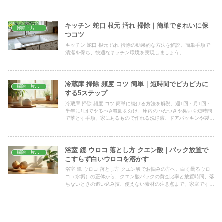
キッチン 蛇口 根元 汚れ 掃除｜簡単できれいに保
掃除・片付け
つコツ
キッチン 蛇口 根元 汚れ 掃除の効果的な方法を解説。簡単手順で
清潔を保ち、快適なキッチン環境を実現しましょう。
冷蔵庫 掃除 頻度 コツ 簡単｜短時間でピカピカに
掃除・片付け
する5ステップ
冷蔵庫 掃除 頻度 コツ 簡単に続ける方法を解説。週1回・月1回・
半年に1回でやるべき範囲を分け、庫内のべたつきや臭いを短時間
で落とす手順、家にあるもので作れる洗浄液、ドアパッキンや製氷
機の手入れポイントまでまとめました。
浴室 鏡 ウロコ 落とし方 クエン酸｜パック放置で
掃除・片付け
こすらず白いウロコを溶かす
浴室 鏡 ウロコ 落とし方 クエン酸でお悩みの方へ。白く曇るウロ
コ（水垢）の正体から、クエン酸パックの黄金比率と放置時間、落
ちないときの追い込み技、使えない素材の注意点まで、家庭ですぐ
試せる手順をわかりやすくまとめました。