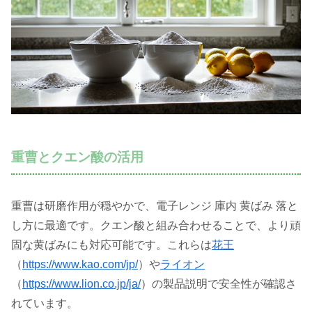
重曹とクエン酸の活用
重曹は研磨作用が穏やかで、電子レンジ 庫内 黄ばみ 落と
し方に最適です。クエン酸と組み合わせることで、より頑
固な黄ばみにも対応可能です。これらは
花王
（
https://www.kao.com/jp/
）や
ライオン
（
https://www.lion.co.jp/ja/
）の製品説明で安全性が確認さ
れています。