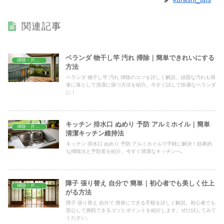
関連記事
ベランダ 物干し竿 汚れ 掃除｜簡単できれいにする
掃除・片付け
方法
ベランダ 物干し竿 汚れ 掃除のコツを詳しく解説。頑固な汚れも簡
単に落として清潔に保つ方法を紹介。今すぐ試して快適なベランダ
に！
キッチン 排水口 ぬめり 予防 アルミホイル｜簡単
掃除・片付け
清潔キッチン維持法
キッチン 排水口 ぬめり 予防 アルミホイルで手軽に解決！効果的
な掃除法と予防策を紹介。今すぐ清潔なキッチンへ。
障子 張り替え 自分で 簡単｜初心者でも美しく仕上
掃除・片付け
がる方法
障子 張り替え 自分で 簡単にできる手順を詳しく解説。初心者でも
安心して挑戦できるコツとポイントを紹介します。ぜひ試してみて
ください。