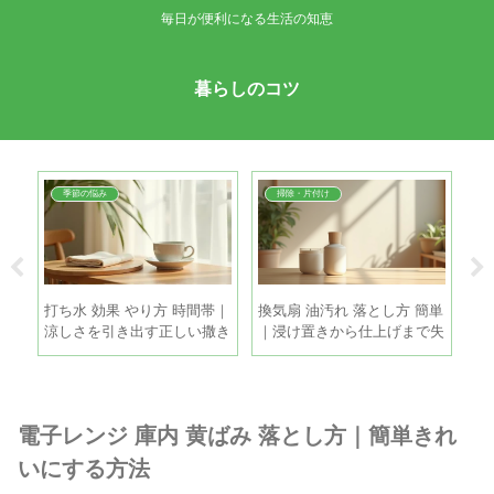
毎日が便利になる生活の知恵
暮らしのコツ
季節の悩み
掃除・片付け
方法
打ち水 効果 やり方 時間帯｜
換気扇 油汚れ 落とし方 簡単
冷
使い
涼しさを引き出す正しい撒き
｜浸け置きから仕上げまで失
単
方と注意点
敗しない時短掃除
を
電子レンジ 庫内 黄ばみ 落とし方｜簡単きれ
いにする方法