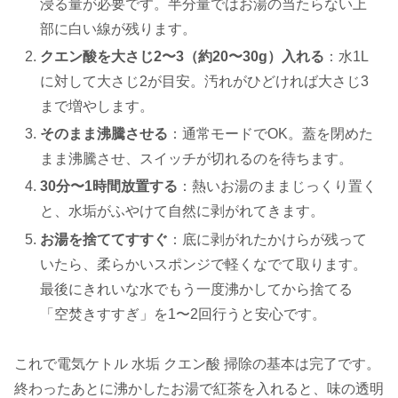
浸る量が必要です。半分量ではお湯の当たらない上
部に白い線が残ります。
クエン酸を大さじ2〜3（約20〜30g）入れる
：水1L
に対して大さじ2が目安。汚れがひどければ大さじ3
まで増やします。
そのまま沸騰させる
：通常モードでOK。蓋を閉めた
まま沸騰させ、スイッチが切れるのを待ちます。
30分〜1時間放置する
：熱いお湯のままじっくり置く
と、水垢がふやけて自然に剥がれてきます。
お湯を捨ててすすぐ
：底に剥がれたかけらが残って
いたら、柔らかいスポンジで軽くなでて取ります。
最後にきれいな水でもう一度沸かしてから捨てる
「空焚きすすぎ」を1〜2回行うと安心です。
これで電気ケトル 水垢 クエン酸 掃除の基本は完了です。
終わったあとに沸かしたお湯で紅茶を入れると、味の透明