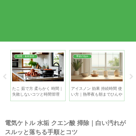
料理・食材保存
季節の悩み
簡単
たこ 茹で方 柔らかく 時間｜
アイスノン 効果 持続時間 使
鶏
で失
失敗しないコツと時間管理
い方｜熱帯夜も朝までひんや
ツ
り眠るコツ
と
電気ケトル 水垢 クエン酸 掃除｜白い汚れが
スルッと落ちる手順とコツ