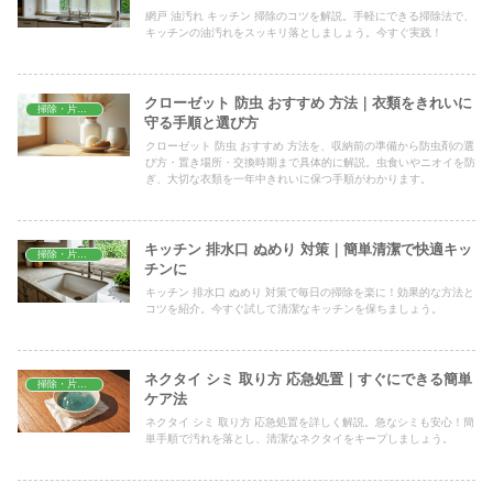
網戸 油汚れ キッチン 掃除のコツを解説。手軽にできる掃除法で、
キッチンの油汚れをスッキリ落としましょう。今すぐ実践！
クローゼット 防虫 おすすめ 方法｜衣類をきれいに
掃除・片付け
守る手順と選び方
クローゼット 防虫 おすすめ 方法を、収納前の準備から防虫剤の選
び方・置き場所・交換時期まで具体的に解説。虫食いやニオイを防
ぎ、大切な衣類を一年中きれいに保つ手順がわかります。
キッチン 排水口 ぬめり 対策｜簡単清潔で快適キッ
掃除・片付け
チンに
キッチン 排水口 ぬめり 対策で毎日の掃除を楽に！効果的な方法と
コツを紹介。今すぐ試して清潔なキッチンを保ちましょう。
ネクタイ シミ 取り方 応急処置｜すぐにできる簡単
掃除・片付け
ケア法
ネクタイ シミ 取り方 応急処置を詳しく解説。急なシミも安心！簡
単手順で汚れを落とし、清潔なネクタイをキープしましょう。