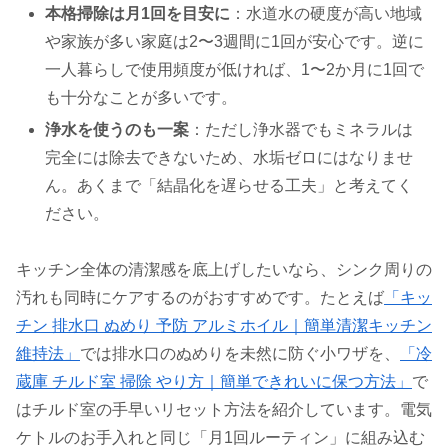
本格掃除は月1回を目安に
：水道水の硬度が高い地域
や家族が多い家庭は2〜3週間に1回が安心です。逆に
一人暮らしで使用頻度が低ければ、1〜2か月に1回で
も十分なことが多いです。
浄水を使うのも一案
：ただし浄水器でもミネラルは
完全には除去できないため、水垢ゼロにはなりませ
ん。あくまで「結晶化を遅らせる工夫」と考えてく
ださい。
キッチン全体の清潔感を底上げしたいなら、シンク周りの
汚れも同時にケアするのがおすすめです。たとえば
「キッ
チン 排水口 ぬめり 予防 アルミホイル｜簡単清潔キッチン
維持法」
では排水口のぬめりを未然に防ぐ小ワザを、
「冷
蔵庫 チルド室 掃除 やり方｜簡単できれいに保つ方法」
で
はチルド室の手早いリセット方法を紹介しています。電気
ケトルのお手入れと同じ「月1回ルーティン」に組み込む