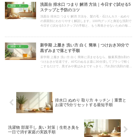
洗面台 排水口 つまり 解消 方法｜今日すぐ試せる5
掃除・片付け
ステップと予防のコツ
洗面台 排水口 つまり 解消 方法を、髪の毛・石けんカス・ぬめり
の原因別にわかりやすく解説します。100均グッズと身近な洗剤で
今日すぐ試せる5ステップの手順と、もう再発させないための毎
日・週1・月1の習慣までまとめました。
新学期 上履き 洗い方 白く 簡単｜つけおき30分で
掃除・片付け
黒ずみまで落とす手順
新学期 上履き 洗い方 白く 簡単に済ませるなら、酸素系漂白剤の
つけおきが近道です。40℃のぬるま湯に30分浸してブラシで軽く
こするだけで、黒ずみや黄ばみまですっきり。汚れ別の洗剤の使い
分けや早く乾かすコツ、洗濯機で洗う際の注意点まで新学期前に確
認できます。
排水口 ぬめり 取り方 キッチン｜重曹と
お湯で5分リセットする最短手順
洗濯物 部屋干し 臭い 対策｜生乾き臭を
一日で消す家庭の実践手順