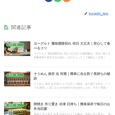
kurashi_tips
関連記事
ヨーグルト 賞味期限切れ 何日 大丈夫｜安心して食
料理・食材保存
べるコツ
ヨーグルト 賞味期限切れ 何日 大丈夫かを徹底解説。安全に食べる
判断基準や保存方法も紹介。ぜひチェックして無駄なく活用！
そうめん 保存 虫 対策｜簡単に虫を防ぐ長持ちの秘
料理・食材保存
訣
そうめん 保存 虫 対策のコツを詳しく解説。虫の侵入を防ぎ、いつ
でも美味しく楽しむための保存方法を紹介します。今すぐ実践！
卵焼き 作り置き 冷凍 日持ち｜簡単保存で毎日のお
料理・食材保存
弁当応援
卵焼き 作り置き 冷凍 日持ちのコツを解説。手軽に作り置きし、美