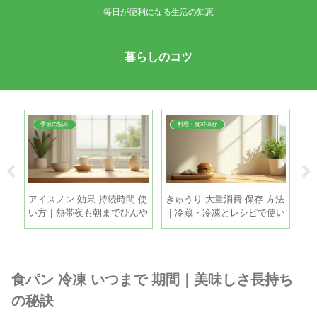
毎日が便利になる生活の知恵
暮らしのコツ
季節の悩み
料理・食材保存
帯｜
アイスノン 効果 持続時間 使
きゅうり 大量消費 保存 方法
玉
撒き
い方｜熱帯夜も朝までひんや
｜冷蔵・冷凍とレシピで使い
蔵
り眠るコツ
きるコツ
ね
食パン 冷凍 いつまで 期間｜美味しさ長持ち
の秘訣