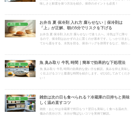
味しさと鮮度を保つ方法を紹介。保存のポイントも必見！
お弁当 夏 保冷剤 入れ方 腐らせない｜保冷剤は
料理・食材保存
「上」が正解、朝の5分でリスクを下げる
お弁当 夏 保冷剤 入れ方 腐らせないで迷う人へ。冷気は下に降り
るので、保冷剤はおかずの上に置くのが基本です。しっかり冷まし
てから蓋をする、水気を切る、保冷バッグを併用するなど、朝の支
度で今日からできる手順と、夏に避けたいおかずまでまとめまし
た。
魚 臭み取り 牛乳 時間｜簡単で効果的な下処理法
料理・食材保存
魚 臭み取り 牛乳 時間の効果的な使い方を解説。臭みを抑え美味し
く仕上げるコツと最適な時間を紹介します。ぜひ試してみてくださ
い！
雑炊は次の日も食べられる？冷蔵庫の日持ちと美味
料理・食材保存
しく温め直すコツ
雑炊・おじやは冷蔵庫で何日もつ？翌日も美味しく食べる温め方、
傷みの見分け方、水分が飛ばないコツを実例で解説。