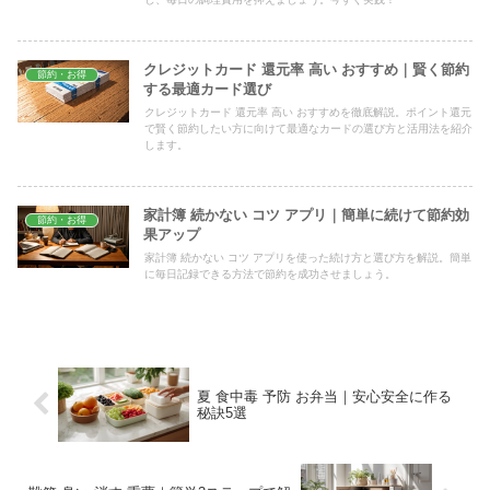
クレジットカード 還元率 高い おすすめ｜賢く節約
節約・お得
する最適カード選び
クレジットカード 還元率 高い おすすめを徹底解説。ポイント還元
で賢く節約したい方に向けて最適なカードの選び方と活用法を紹介
します。
家計簿 続かない コツ アプリ｜簡単に続けて節約効
節約・お得
果アップ
家計簿 続かない コツ アプリを使った続け方と選び方を解説。簡単
に毎日記録できる方法で節約を成功させましょう。
夏 食中毒 予防 お弁当｜安心安全に作る
秘訣5選