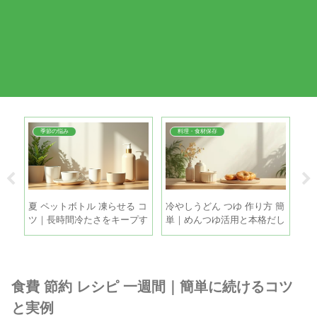
季節の悩み
料理・食材保存
・冷
夏 ペットボトル 凍らせる コ
冷やしうどん つゆ 作り方 簡
打
新玉
ツ｜長時間冷たさをキープす
単｜めんつゆ活用と本格だし
涼
る5つの方法
を5分で
方
食費 節約 レシピ 一週間｜簡単に続けるコツ
と実例