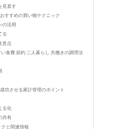
を見直す
きにおすすめの買い物テクニック
ンの活用
てる
注意点
い食費 節約 二人暮らし 共働きの調理法
用
きを成功させる家計管理のポイント
える化
の共有
ックと関連情報