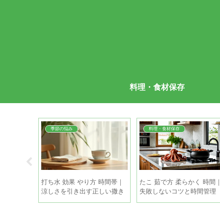
料理・食材保存
季節の悩み
料理・食材保存
 方法 夏｜
打ち水 効果 やり方 時間帯｜
たこ 茹で方 柔らかく 時間
プする5つ
涼しさを引き出す正しい撒き
失敗しないコツと時間管理
方と注意点