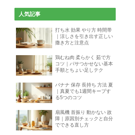
人気記事
打ち水 効果 やり方 時間帯
｜涼しさを引き出す正しい
撒き方と注意点
鶏むね肉 柔らかく 茹で方
コツ｜パサつかせない基本
手順とちょい足しテク
バナナ 保存 長持ち 方法 夏
｜真夏でも1週間キープす
る5つのコツ
扇風機 首振り 動かない 故
障｜原因別チェックと自分
でできる直し方