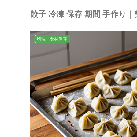
餃子 冷凍 保存 期間 手作
料理・食材保存