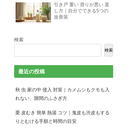
引き戸 重い 滑りが悪い 直
し方｜自分でできる5つの
改善策
検索
検索
最近の投稿
秋 虫 家の中 侵入 対策｜カメムシもクモも入
れない、隙間のふさぎ方
栗 皮むき 簡単 熱湯 コツ｜鬼皮も渋皮もする
りとむける手順と時間の目安