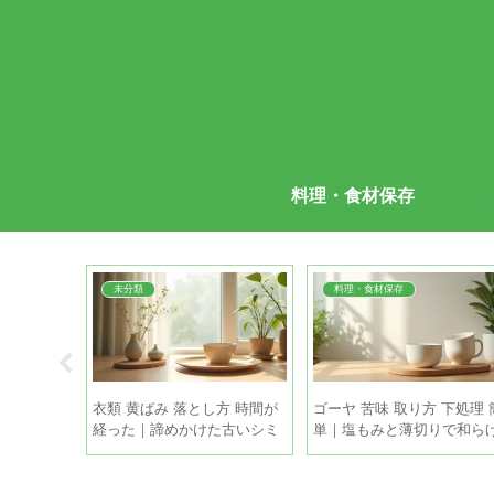
料理・食材保存
未分類
料理・食材保存
 蝶番 油｜
衣類 黄ばみ 落とし方 時間が
ゴーヤ 苦味 取り方 下処理 
静かにす
経った｜諦めかけた古いシミ
単｜塩もみと薄切りで和ら
も家庭で復活させる方法
る手順