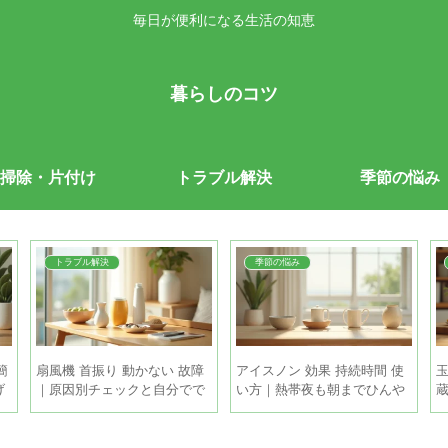
毎日が便利になる生活の知恵
暮らしのコツ
掃除・片付け
トラブル解決
季節の悩み
トラブル解決
季節の悩み
簡
扇風機 首振り 動かない 故障
アイスノン 効果 持続時間 使
げ
｜原因別チェックと自分でで
い方｜熱帯夜も朝までひんや
きる直し方
り眠るコツ