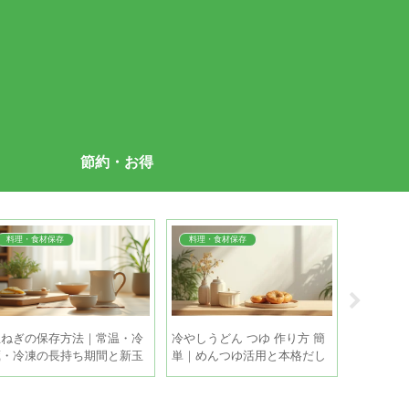
節約・お得
料理・食材保存
料理・食材保存
料理・食
玉ねぎの保存方法｜常温・冷
冷やしうどん つゆ 作り方 簡
きゅうり 
蔵・冷凍の長持ち期間と新玉
単｜めんつゆ活用と本格だし
｜冷蔵・
ねぎの違い
を5分で
きるコツ