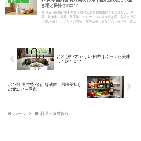
料理・食材保存
き場と長持ちのコツ
酢 保存 開封後 賞味期限 冷蔵の正解を種類別にまとめました。米
酢・穀物酢・黒酢・果実酢・バルサミコで違う置き場、常温と冷蔵
の使い分け、にごり・浮遊物・酢酸エチル臭などの見分け方、賞味
期限切れ後の判断目安まで、家庭で迷わない基準を整理します。
お米 洗い方 正しい 回数｜ふっくら美味
しく炊くコツ
ポン酢 開封後 保存 冷蔵庫｜風味長持ち
の秘訣と注意点
ホーム
料理・食材保存