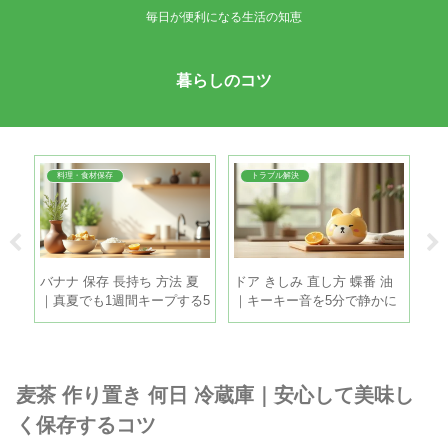
毎日が便利になる生活の知恵
暮らしのコツ
料理・食材保存
トラブル解決
 簡
バナナ 保存 長持ち 方法 夏
ドア きしみ 直し方 蝶番 油
ア
だし
｜真夏でも1週間キープする5
｜キーキー音を5分で静かに
い
つのコツ
する手順
り
麦茶 作り置き 何日 冷蔵庫｜安心して美味し
く保存するコツ