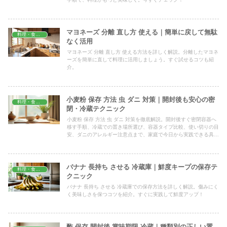
マヨネーズ 分離 直し方 使える｜簡単に戻して無駄
料理・食材保存
なく活用
マヨネーズ 分離 直し方 使える方法を詳しく解説。分離したマヨネ
ーズを簡単に直して料理に活用しましょう。すぐ試せるコツも紹
介。
小麦粉 保存 方法 虫 ダニ 対策｜開封後も安心の密
料理・食材保存
閉・冷蔵テクニック
小麦粉 保存 方法 虫 ダニ 対策を徹底解説。開封後すぐ密閉容器へ
移す手順、冷蔵での置き場所選び、容器タイプ比較、使い切りの目
安、ダニのアレルギー注意点まで、家庭で今日から実践できる具体
的なコツを順番に分かりやすくまとめました。
バナナ 長持ち させる 冷蔵庫｜鮮度キープの保存テ
料理・食材保存
クニック
バナナ 長持ち させる 冷蔵庫での保存方法を詳しく解説。傷みにく
く美味しさを保つコツを紹介。すぐに実践して鮮度アップ！
酢 保存 開封後 賞味期限 冷蔵｜種類別の正しい置